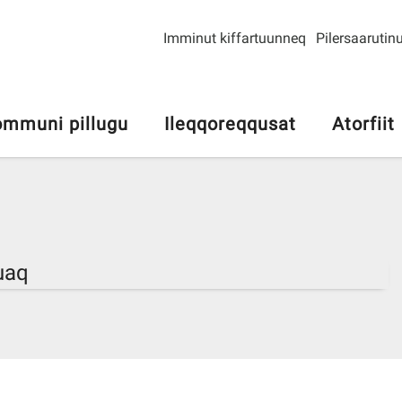
Imminut kiffartuunneq
Pilersaarutinu
mmuni pillugu
Ileqqoreqqusat
Atorfiit
uaq