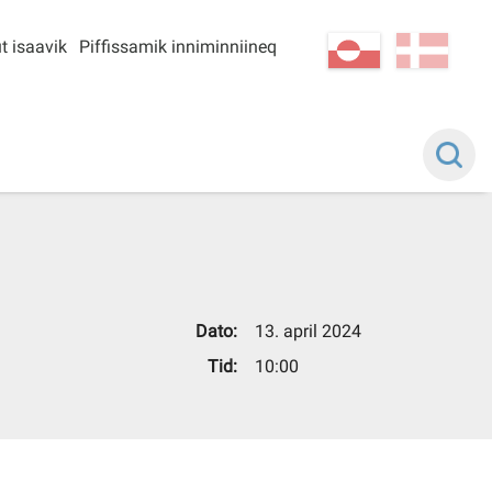
t isaavik
Piffissamik inniminniineq
kl-GL
da
Dato:
13. april 2024
Tid:
10:00