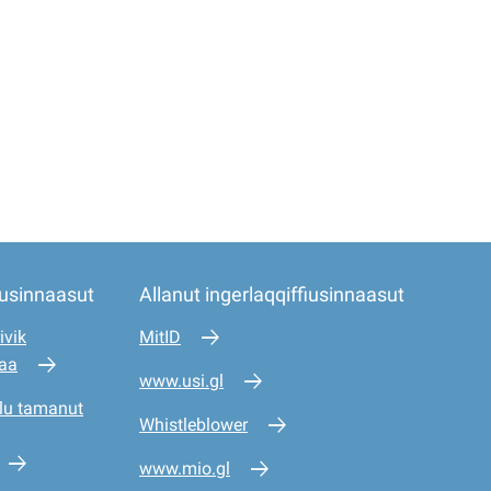
iusinnaasut
Allanut ingerlaqqiffiusinnaasut
ivik
MitID
saa
www.usi.gl
lu tamanut
Whistleblower
www.mio.gl