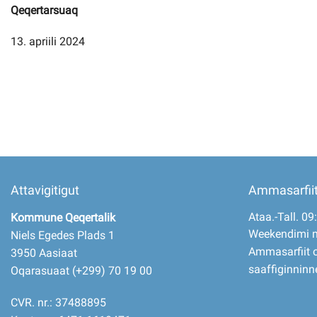
Qeqertarsuaq
13. apriili 2024
Imminut kiffartuunneq
Pilersaarutinut isaavik
Piffissamik inniminniineq
Attavigitigut
Ammasarfii
Ataa.-Tall. 09
Kommune Qeqertalik
Weekendimi 
Niels Egedes Plads 1
Ammasarfiit o
3950 Aasiaat
saaffiginninn
Oqarasuaat (+299) 70 19 00
CVR. nr.: 37488895