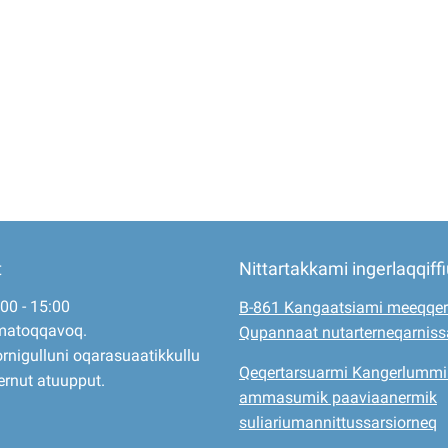
t
Nittartakkami ingerlaqqiff
:00 - 15:00
B-861 Kangaatsiami meeqqer
matoqqavoq.
Qupannaat nutarterneqarnis
rnigulluni oqarasuaatikkullu
Qeqertarsuarmi Kangerlummi
ernut atuupput.
ammasumik paaviaanermik
suliariumannittussarsiorneq