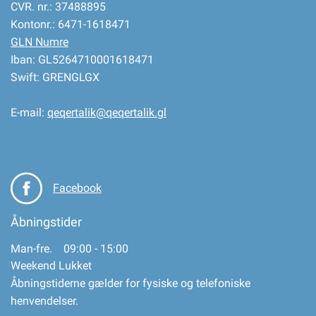
CVR. nr.: 37488895
Kontonr.: 6471-1618471
GLN Numre
Iban: GL5264710001618471
Swift: GRENGLGX
E-mail:
qeqertalik@qeqertalik.gl
Facebook
Åbningstider
Man-fre. 09:00 - 15:00
Weekend Lukket
Åbningstiderne gælder for fysiske og telefoniske
henvendelser.