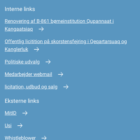
Interne links
Renovering af B-861 børneinstitution Qupannaat i
Kangaatsiaq
Offentlig licitition på skorstensfejring i Qeqartarsuaq og
Kanglerluk
Politiske udvalg
Medarbejder webmail
licitation, udbud og salg
Eksterne links
MitID
Usi
Whistleblower