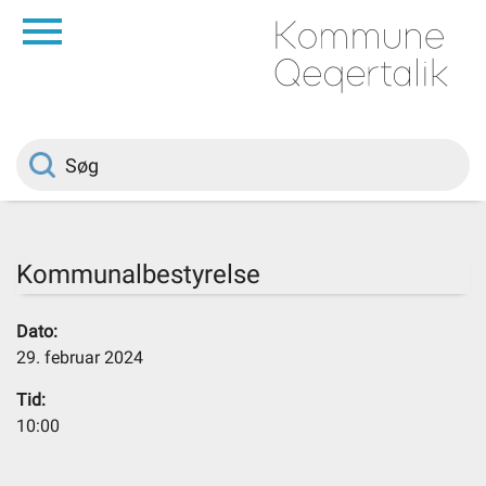
da
Forside
Borger
Politik
Kommunalbestyrelse
Om kommunen
Dato:
29. februar 2024
Vedtægter
Tid:
10:00
Job