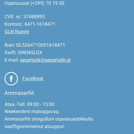
Oqarasuaat (+299) 70 19 00
CVR. nr.: 37488895
Kontonr.: 6471-1618471
GLN Numre
Iban: GL5264710001618471
Swift: GRENGLGX
E-mail:
qeqertalik@qeqertalik.gl
FaceBook
Ammasarfiit
Ataa.-Tall. 09:00 - 15:00
Weekendimi matoqqavoq.
Ammasarfiit ornigulluni oqarasuaatikkullu
saaffiginninnernut atuupput.