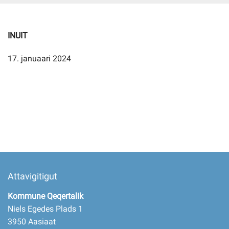
Imminut kiffartuunneq
INUIT
17. januaari 2024
Pilersaarutinut isaavik
Piffissamik inniminniineq
Attavigitigut
Kommune Qeqertalik
Niels Egedes Plads 1
3950 Aasiaat