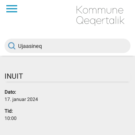
da
Saqqaa
Innuttaasunut
Politikki
INUIT
Kommuni pillugu
Dato:
17. januar 2024
Ileqqoreqqusat
Tid:
10:00
Atorfiit