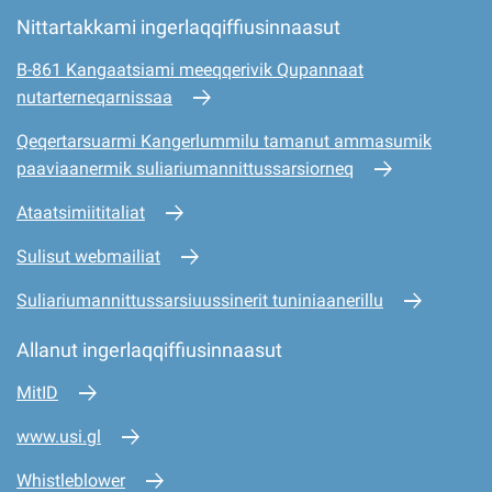
Nittartakkami ingerlaqqiffiusinnaasut
B-861 Kangaatsiami meeqqerivik Qupannaat
nutarterneqarnissaa
Qeqertarsuarmi Kangerlummilu tamanut ammasumik
paaviaanermik suliariumannittussarsiorneq
Ataatsimiititaliat
Sulisut webmailiat
Suliariumannittussarsiuussinerit tuniniaanerillu
Allanut ingerlaqqiffiusinnaasut
MitID
www.usi.gl
Whistleblower