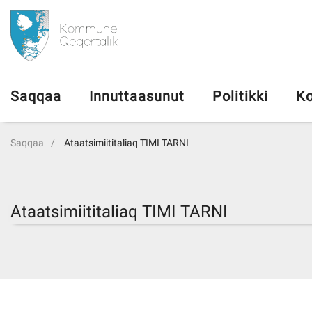
da
Saqqaa
Saqqaa
Innuttaasunut
Politikki
Ko
Innuttaasunut
Saqqaa
Ataatsimiititaliaq TIMI TARNI
Politikki
Kommuni pillugu
Ataatsimiititaliaq TIMI TARNI
Ileqqoreqqusat
Atorfiit