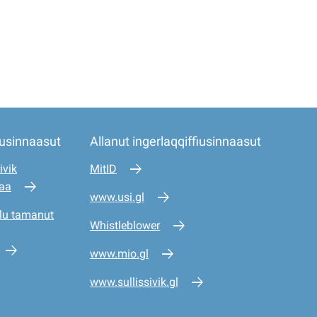
iusinnaasut
Allanut ingerlaqqiffiusinnaasut
ivik
MitID
saa
www.usi.gl
lu tamanut
Whistleblower
www.mio.gl
www.sullissivik.gl