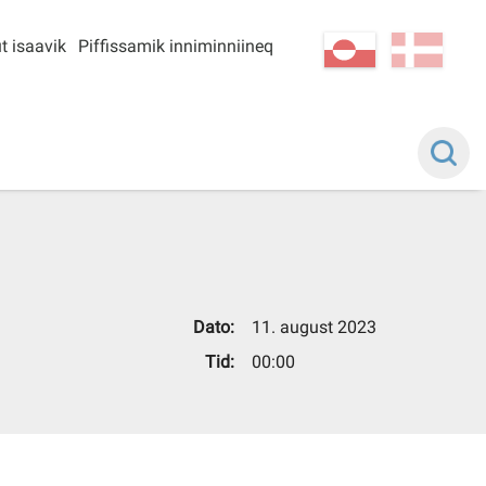
t isaavik
Piffissamik inniminniineq
kl-GL
da
Dato:
11. august 2023
Tid:
00:00