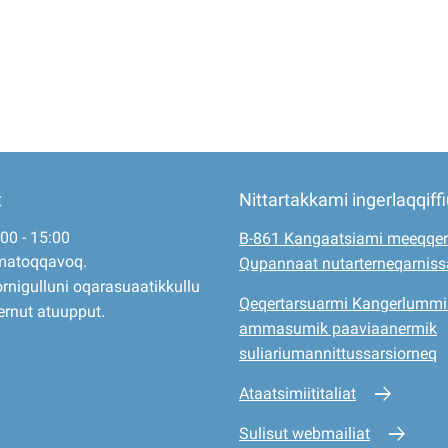
t
Nittartakkami ingerlaqqiff
:00 - 15:00
B-861 Kangaatsiami meeqqer
matoqqavoq.
Qupannaat nutarterneqarnis
rnigulluni oqarasuaatikkullu
Qeqertarsuarmi Kangerlummi
ernut atuupput.
ammasumik paaviaanermik
suliariumannittussarsiorneq
Ataatsimiititaliat
Sulisut webmailiat