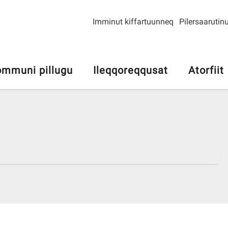
Imminut kiffartuunneq
Pilersaarutinu
mmuni pillugu
Ileqqoreqqusat
Atorfiit