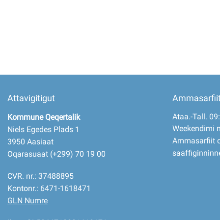
Imminut kiffartuunneq
Pilersaarutinut isaavik
Piffissamik inniminniineq
Attavigitigut
Ammasarfii
Ataa.-Tall. 09
Kommune Qeqertalik
Weekendimi 
Niels Egedes Plads 1
Ammasarfiit o
3950 Aasiaat
saaffiginninn
Oqarasuaat (+299) 70 19 00
CVR. nr.: 37488895
Kontonr.: 6471-1618471
GLN Numre