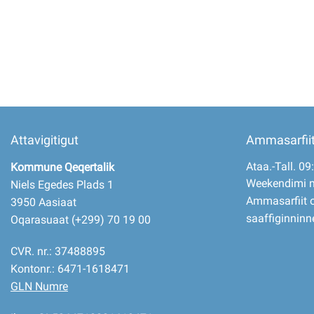
Imminut kiffartuunneq
Pilersaarutinut isaavik
Piffissamik inniminniineq
Attavigitigut
Ammasarfii
Ataa.-Tall. 09
Kommune Qeqertalik
Weekendimi 
Niels Egedes Plads 1
Ammasarfiit o
3950 Aasiaat
saaffiginninn
Oqarasuaat (+299) 70 19 00
CVR. nr.: 37488895
Kontonr.: 6471-1618471
GLN Numre