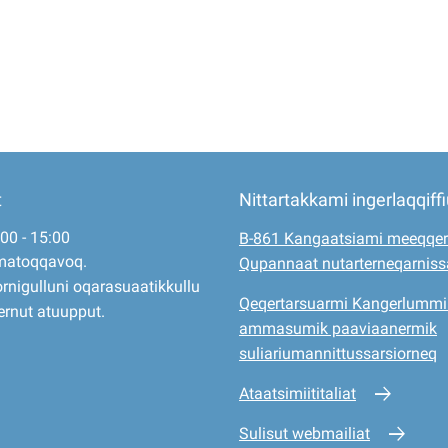
t
Nittartakkami ingerlaqqiff
:00 - 15:00
B-861 Kangaatsiami meeqqer
matoqqavoq.
Qupannaat nutarterneqarnis
rnigulluni oqarasuaatikkullu
Qeqertarsuarmi Kangerlummi
ernut atuupput.
ammasumik paaviaanermik
suliariumannittussarsiorneq
Ataatsimiititaliat
Sulisut webmailiat