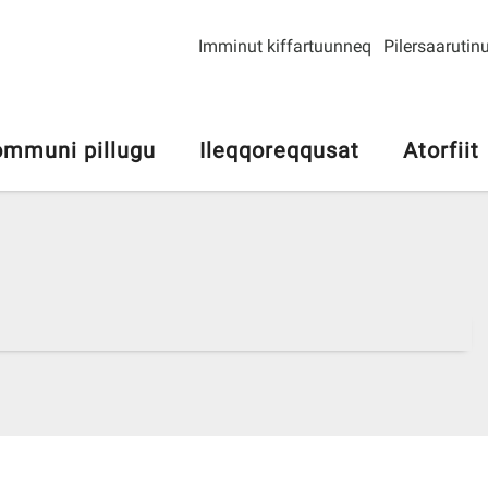
Imminut kiffartuunneq
Pilersaarutinu
mmuni pillugu
Ileqqoreqqusat
Atorfiit