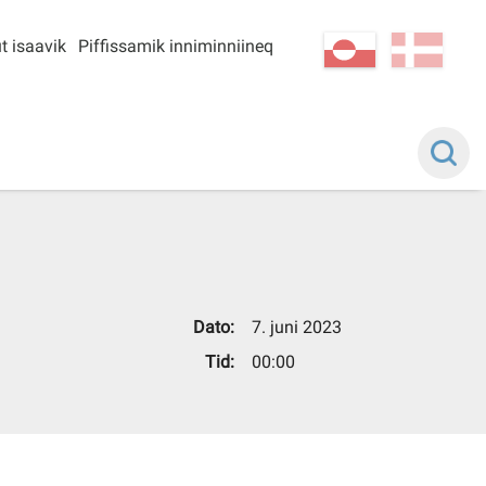
t isaavik
Piffissamik inniminniineq
kl-GL
da
Dato:
7. juni 2023
Tid:
00:00