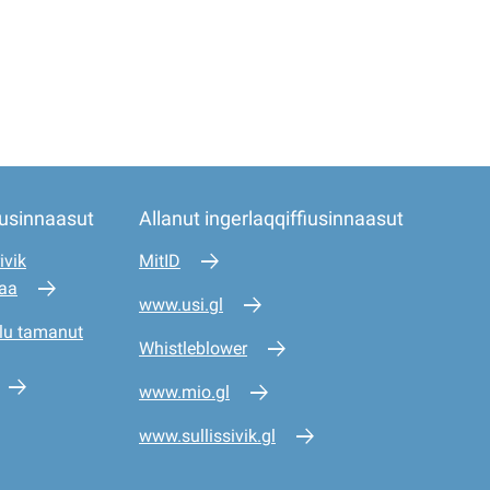
iusinnaasut
Allanut ingerlaqqiffiusinnaasut
ivik
MitID
saa
www.usi.gl
lu tamanut
Whistleblower
www.mio.gl
www.sullissivik.gl