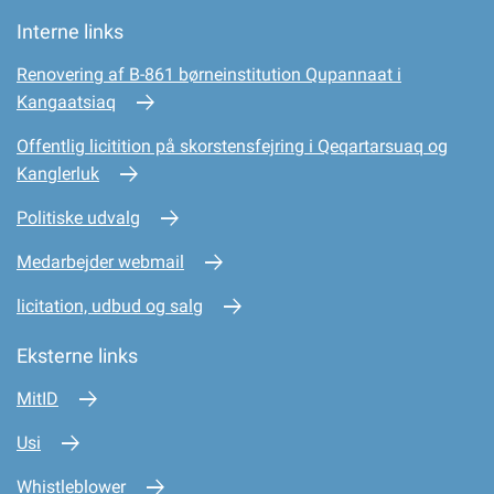
Interne links
Renovering af B-861 børneinstitution Qupannaat i
Kangaatsiaq
Offentlig licitition på skorstensfejring i Qeqartarsuaq og
Kanglerluk
Politiske udvalg
Medarbejder webmail
licitation, udbud og salg
Eksterne links
MitID
Usi
Whistleblower