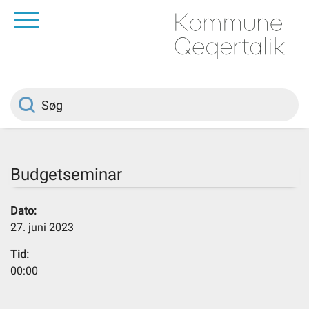
da
Forside
Borger
Politik
Budgetseminar
Om kommunen
Dato:
27. juni 2023
Vedtægter
Tid:
00:00
Job