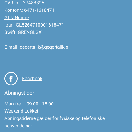
CVR. nr.: 37488895
Kontonr.: 6471-1618471
GLN Numre
Iban: GL5264710001618471
Swift: GRENGLGX
E-mail:
qeqertalik@qeqertalik.gl
Facebook
Åbningstider
Man-fre. 09:00 - 15:00
Weekend Lukket
Åbningstiderne gælder for fysiske og telefoniske
henvendelser.