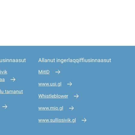
iusinnaasut
Allanut ingerlaqqiffiusinnaasut
ivik
MitID
saa
www.usi.gl
lu tamanut
Whistleblower
www.mio.gl
www.sullissivik.gl