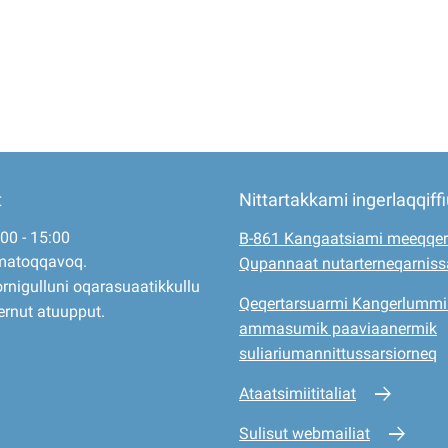
t
Nittartakkami ingerlaqqiff
:00 - 15:00
B-861 Kangaatsiami meeqqer
matoqqavoq.
Qupannaat nutarterneqarnis
rnigulluni oqarasuaatikkullu
Qeqertarsuarmi Kangerlummi
ernut atuupput.
ammasumik paaviaanermik
suliariumannittussarsiorneq
Ataatsimiititaliat
Sulisut webmailiat