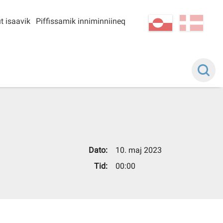
t isaavik
Piffissamik inniminniineq
kl-GL
da
Dato:
10. maj 2023
Tid:
00:00