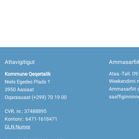
Imminut kiffartuunneq
Pilersaarutinut isaavik
Piffissamik inniminniineq
Attavigitigut
Ammasarfii
Ataa.-Tall. 09
Kommune Qeqertalik
Weekendimi 
Niels Egedes Plads 1
Ammasarfiit o
3950 Aasiaat
saaffiginninn
Oqarasuaat (+299) 70 19 00
CVR. nr.: 37488895
Kontonr.: 6471-1618471
GLN Numre