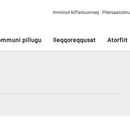
Imminut kiffartuunneq
Pilersaarutinu
mmuni pillugu
Ileqqoreqqusat
Atorfiit