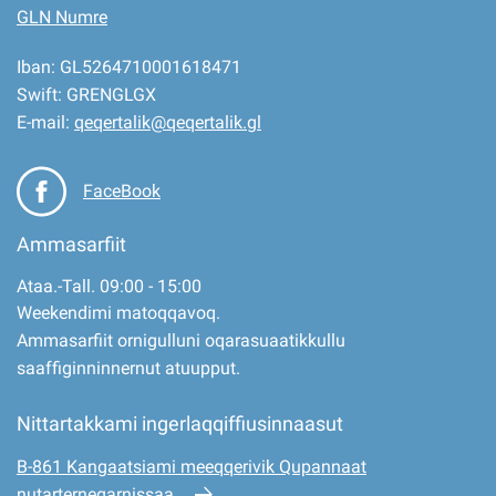
GLN Numre
Iban: GL5264710001618471
Swift: GRENGLGX
E-mail:
qeqertalik@qeqertalik.gl
FaceBook
Ammasarfiit
Ataa.-Tall. 09:00 - 15:00
Weekendimi matoqqavoq.
Ammasarfiit ornigulluni oqarasuaatikkullu
saaffiginninnernut atuupput.
Nittartakkami ingerlaqqiffiusinnaasut
B-861 Kangaatsiami meeqqerivik Qupannaat
nutarterneqarnissaa