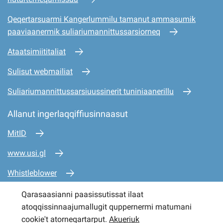
Qeqertarsuarmi Kangerlummilu tamanut ammasumik
paaviaanermik suliariumannittussarsiorneq
Ataatsimiititaliat
Sulisut webmailiat
Suliariumannittussarsiuussinerit tuniniaanerillu
Allanut ingerlaqqiffiusinnaasut
MitID
www.usi.gl
Whistleblower
www.mio.gl
Qarasaasianni paasissutissat ilaat
atoqqissinnaajumallugit quppernermi matumani
www.sullissivik.gl
cookie't atorneqartarput.
Akueriuk