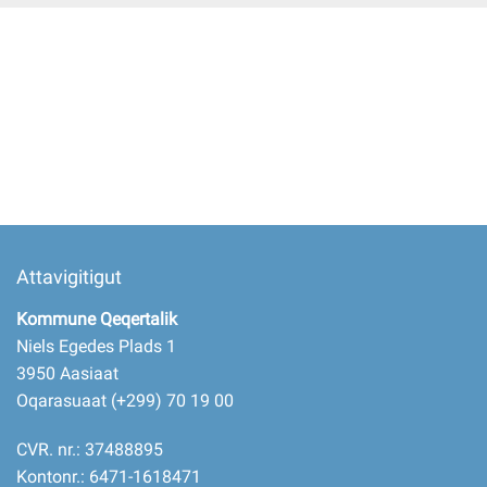
Imminut kiffartuunneq
Pilersaarutinut isaavik
Piffissamik inniminniineq
Attavigitigut
Kommune Qeqertalik
Niels Egedes Plads 1
3950 Aasiaat
Oqarasuaat (+299) 70 19 00
CVR. nr.: 37488895
Kontonr.: 6471-1618471