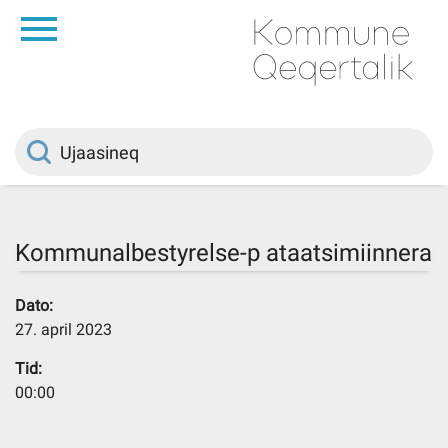
da
Saqqaa
Innuttaasunut
Politikki
Kommunalbestyrelse-p ataatsimiinnera
Kommuni pillugu
Dato:
27. april 2023
Ileqqoreqqusat
Tid:
00:00
Atorfiit