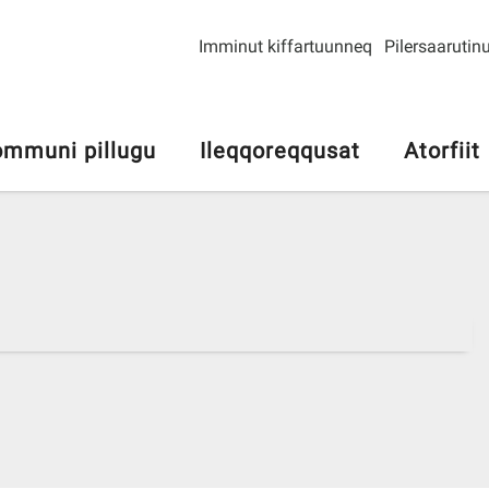
Imminut kiffartuunneq
Pilersaarutinu
mmuni pillugu
Ileqqoreqqusat
Atorfiit