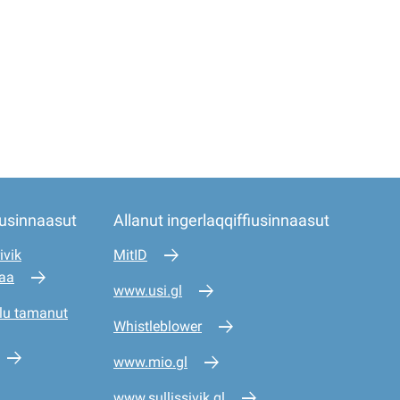
iusinnaasut
Allanut ingerlaqqiffiusinnaasut
ivik
MitID
saa
www.usi.gl
lu tamanut
Whistleblower
www.mio.gl
www.sullissivik.gl