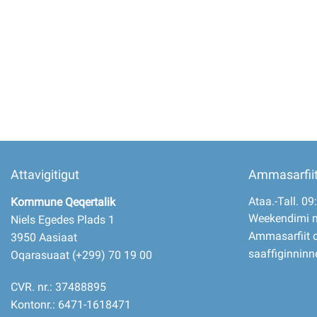
Imminut kiffartuunneq
Pilersaarutinut isaavik
Piffissamik inniminniineq
Attavigitigut
Ammasarfii
Ataa.-Tall. 09
Kommune Qeqertalik
Weekendimi 
Niels Egedes Plads 1
Ammasarfiit o
3950 Aasiaat
saaffiginninn
Oqarasuaat (+299) 70 19 00
CVR. nr.: 37488895
Kontonr.: 6471-1618471