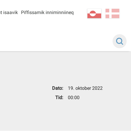
t isaavik
Piffissamik inniminniineq
kl-GL
da
Dato:
19. oktober 2022
Tid:
00:00