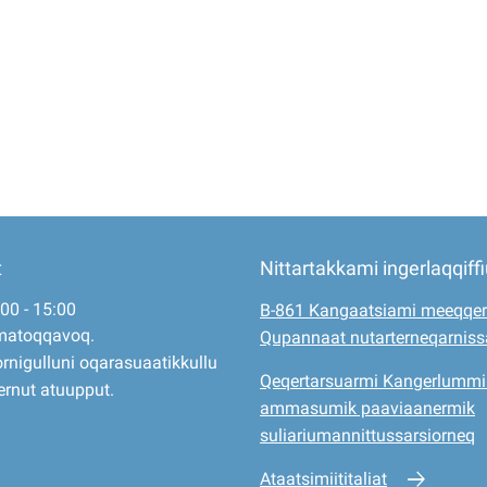
t
Nittartakkami ingerlaqqiff
:00 - 15:00
B-861 Kangaatsiami meeqqer
matoqqavoq.
Qupannaat nutarterneqarnis
rnigulluni oqarasuaatikkullu
Qeqertarsuarmi Kangerlummi
ernut atuupput.
ammasumik paaviaanermik
suliariumannittussarsiorneq
Ataatsimiititaliat