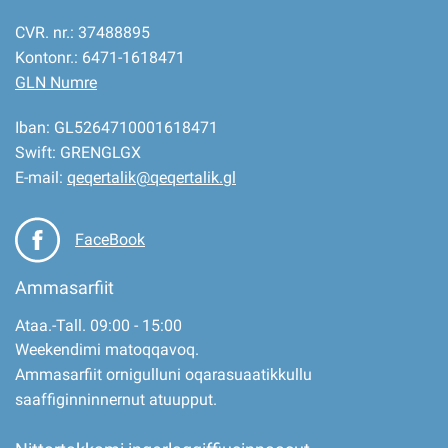
CVR. nr.: 37488895
Kontonr.: 6471-1618471
GLN Numre
Iban: GL5264710001618471
Swift: GRENGLGX
E-mail:
qeqertalik@qeqertalik.gl
FaceBook
Ammasarfiit
Ataa.-Tall. 09:00 - 15:00
Weekendimi matoqqavoq.
Ammasarfiit ornigulluni oqarasuaatikkullu
saaffiginninnernut atuupput.