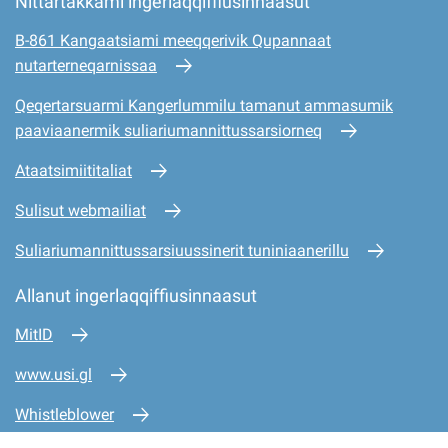
Nittartakkami ingerlaqqiffiusinnaasut
B-861 Kangaatsiami meeqqerivik Qupannaat
nutarterneqarnissaa
Qeqertarsuarmi Kangerlummilu tamanut ammasumik
paaviaanermik suliariumannittussarsiorneq
Ataatsimiititaliat
Sulisut webmailiat
Suliariumannittussarsiuussinerit tuniniaanerillu
Allanut ingerlaqqiffiusinnaasut
MitID
www.usi.gl
Whistleblower