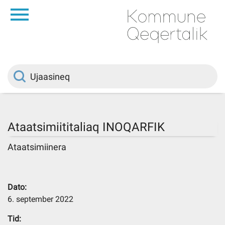
da
Saqqaa
Innuttaasunut
Politikki
Ataatsimiititaliaq INOQARFIK
Kommuni pillugu
Ataatsimiinera
Ileqqoreqqusat
Dato:
6. september 2022
Atorfiit
Tid: