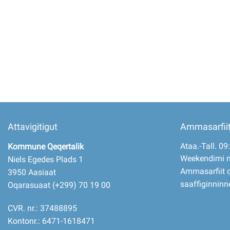
Imminut kiffartuunneq
Pilersaarutinut isaavik
Piffissamik inniminniineq
Attavigitigut
Ammasarfii
Ataa.-Tall. 09
Kommune Qeqertalik
Weekendimi 
Niels Egedes Plads 1
Ammasarfiit o
3950 Aasiaat
saaffiginninn
Oqarasuaat (+299) 70 19 00
CVR. nr.: 37488895
Kontonr.: 6471-1618471