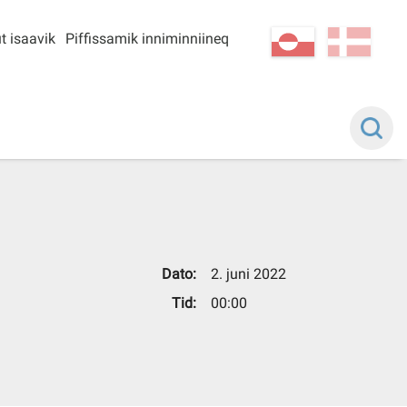
t isaavik
Piffissamik inniminniineq
kl-GL
da
Dato:
2. juni 2022
Tid:
00:00