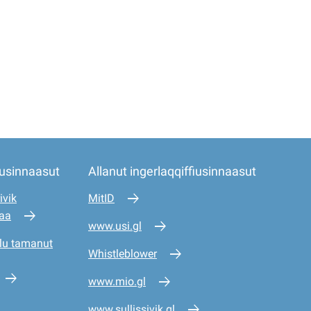
iusinnaasut
Allanut ingerlaqqiffiusinnaasut
ivik
MitID
saa
www.usi.gl
lu tamanut
Whistleblower
www.mio.gl
www.sullissivik.gl