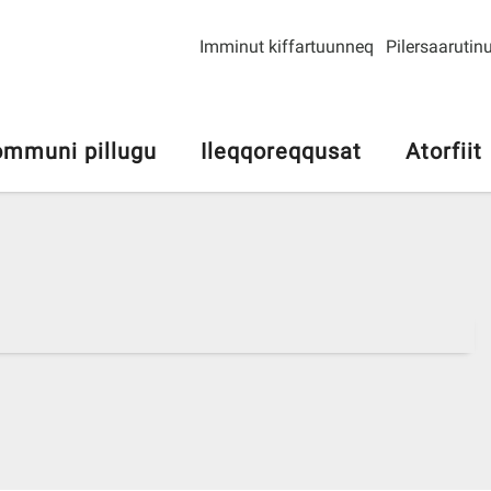
Imminut kiffartuunneq
Pilersaarutinu
mmuni pillugu
Ileqqoreqqusat
Atorfiit