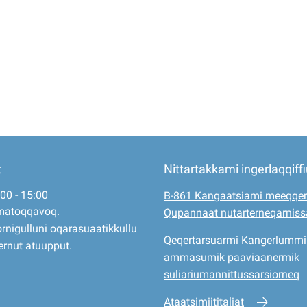
t
Nittartakkami ingerlaqqiff
:00 - 15:00
B-861 Kangaatsiami meeqqer
matoqqavoq.
Qupannaat nutarterneqarnis
rnigulluni oqarasuaatikkullu
Qeqertarsuarmi Kangerlummi
ernut atuupput.
ammasumik paaviaanermik
suliariumannittussarsiorneq
Ataatsimiititaliat