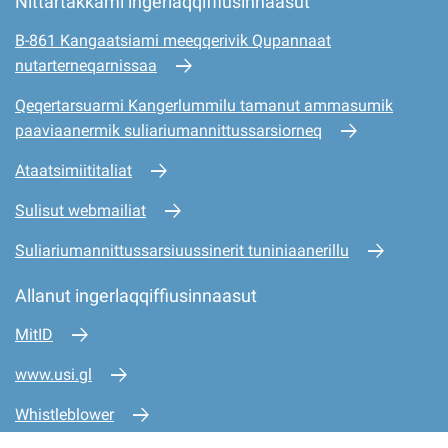
Nittartakkami ingerlaqqiffiusinnaasut
B-861 Kangaatsiami meeqqerivik Qupannaat
nutarterneqarnissaa
Qeqertarsuarmi Kangerlummilu tamanut ammasumik
paaviaanermik suliariumannittussarsiorneq
Ataatsimiititaliat
Sulisut webmailiat
Suliariumannittussarsiuussinerit tuniniaanerillu
Allanut ingerlaqqiffiusinnaasut
MitID
www.usi.gl
Whistleblower