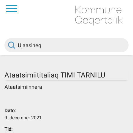
da
Saqqaa
Innuttaasunut
Politikki
Ataatsimiititaliaq TIMI TARNILU
Kommuni pillugu
Ataatsimiinnera
Ileqqoreqqusat
Dato:
9. december 2021
Atorfiit
Tid: