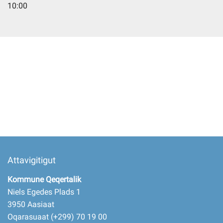
10:00
Imminut kiffartuunneq
Pilersaarutinut isaavik
Piffissamik inniminniineq
Attavigitigut
Kommune Qeqertalik
Niels Egedes Plads 1
3950 Aasiaat
Oqarasuaat (+299) 70 19 00