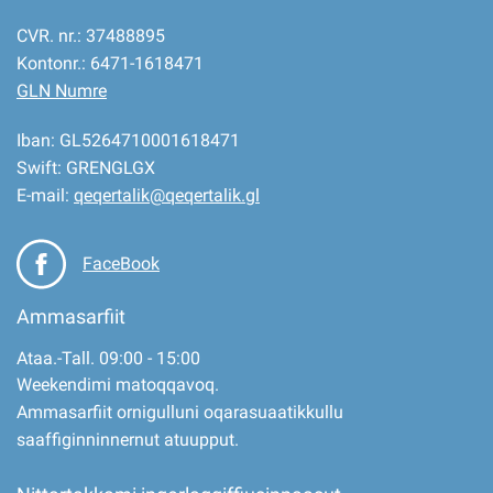
CVR. nr.: 37488895
Kontonr.: 6471-1618471
GLN Numre
Iban: GL5264710001618471
Swift: GRENGLGX
E-mail:
qeqertalik@qeqertalik.gl
FaceBook
Ammasarfiit
Ataa.-Tall. 09:00 - 15:00
Weekendimi matoqqavoq.
Ammasarfiit ornigulluni oqarasuaatikkullu
saaffiginninnernut atuupput.