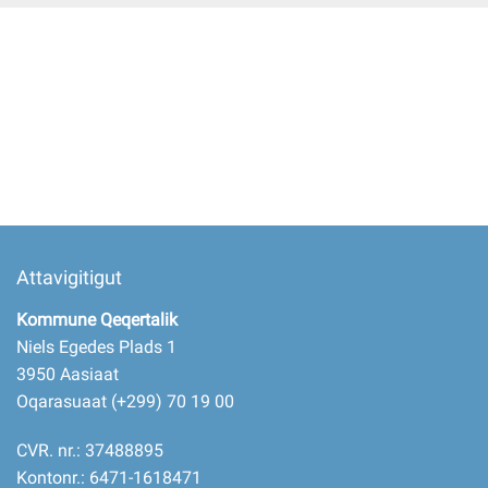
Imminut kiffartuunneq
Pilersaarutinut isaavik
Piffissamik inniminniineq
Attavigitigut
Kommune Qeqertalik
Niels Egedes Plads 1
3950 Aasiaat
Oqarasuaat (+299) 70 19 00
CVR. nr.: 37488895
Kontonr.: 6471-1618471