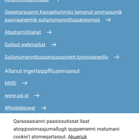
Qeqertarsuarmi Kangerlummilu tamanut ammasumik
paaviaanermik suliariumannittussarsiorneq
Ataatsimiititaliat
Sulisut webmailiat
Suliariumannittussarsiuussinerit tuniniaanerillu
Allanut ingerlaqqiffiusinnaasut
MitID
www.usi.gl
Whistleblower
www.mio.gl
Qarasaasianni paasissutissat ilaat
atoqqissinnaajumallugit quppernermi matumani
www.sullissivik.gl
cookie't atorneqartarput.
Akueriuk