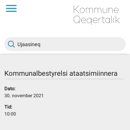
da
Saqqaa
Innuttaasunut
Politikki
Kommunalbestyrelsi ataatsimiinnera
Kommuni pillugu
Dato:
30. november 2021
Ileqqoreqqusat
Tid:
10:00
Atorfiit