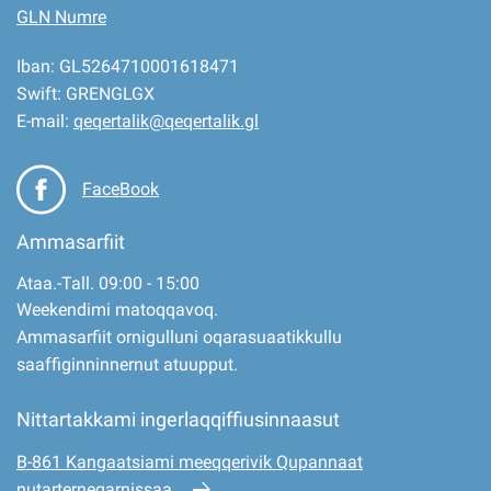
GLN Numre
Iban: GL5264710001618471
Swift: GRENGLGX
E-mail:
qeqertalik@qeqertalik.gl
FaceBook
Ammasarfiit
Ataa.-Tall. 09:00 - 15:00
Weekendimi matoqqavoq.
Ammasarfiit ornigulluni oqarasuaatikkullu
saaffiginninnernut atuupput.
Nittartakkami ingerlaqqiffiusinnaasut
B-861 Kangaatsiami meeqqerivik Qupannaat
nutarterneqarnissaa