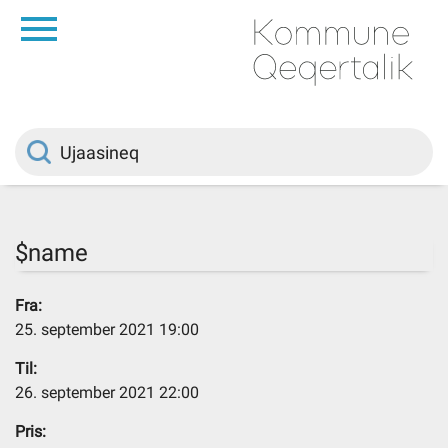
da
Saqqaa
Innuttaasunut
Politikki
$name
Kommuni pillugu
Fra:
25. september 2021 19:00
Ileqqoreqqusat
Til:
26. september 2021 22:00
Atorfiit
Pris: