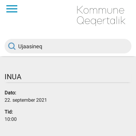
da
Saqqaa
Innuttaasunut
Politikki
INUA
Kommuni pillugu
Dato:
22. september 2021
Ileqqoreqqusat
Tid:
10:00
Atorfiit