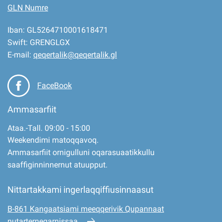
GLN Numre
Iban: GL5264710001618471
Swift: GRENGLGX
E-mail:
qeqertalik@qeqertalik.gl
FaceBook
Ammasarfiit
Ataa.-Tall. 09:00 - 15:00
Weekendimi matoqqavoq.
Ammasarfiit ornigulluni oqarasuaatikkullu
saaffiginninnernut atuupput.
Nittartakkami ingerlaqqiffiusinnaasut
B-861 Kangaatsiami meeqqerivik Qupannaat
nutarterneqarnissaa