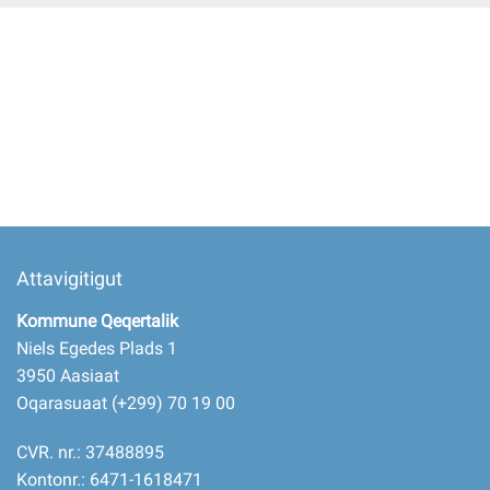
Imminut kiffartuunneq
Pilersaarutinut isaavik
Piffissamik inniminniineq
Attavigitigut
Kommune Qeqertalik
Niels Egedes Plads 1
3950 Aasiaat
Oqarasuaat (+299) 70 19 00
CVR. nr.: 37488895
Kontonr.: 6471-1618471