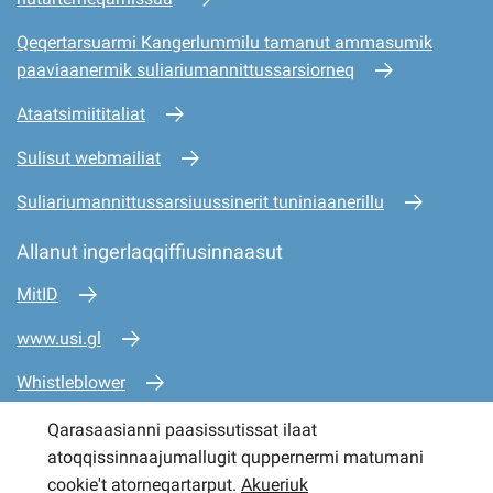
Qeqertarsuarmi Kangerlummilu tamanut ammasumik
paaviaanermik suliariumannittussarsiorneq
Ataatsimiititaliat
Sulisut webmailiat
Suliariumannittussarsiuussinerit tuniniaanerillu
Allanut ingerlaqqiffiusinnaasut
MitID
www.usi.gl
Whistleblower
www.mio.gl
Qarasaasianni paasissutissat ilaat
atoqqissinnaajumallugit quppernermi matumani
www.sullissivik.gl
cookie't atorneqartarput.
Akueriuk