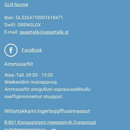
GLN Numre
Iban: GL5264710001618471
Swift: GRENGLGX
E-mail:
qeqertalik@qeqertalik.gl
FaceBook
Ammasarfiit
Ataa.-Tall. 09:00 - 15:00
Weekendimi matoqqavoq.
Ammasarfiit ornigulluni oqarasuaatikkullu
saaffiginninnernut atuupput.
Nittartakkami ingerlaqqiffiusinnaasut
B-861 Kangaatsiami meeqqerivik Qupannaat
nutarterneqarnissaa