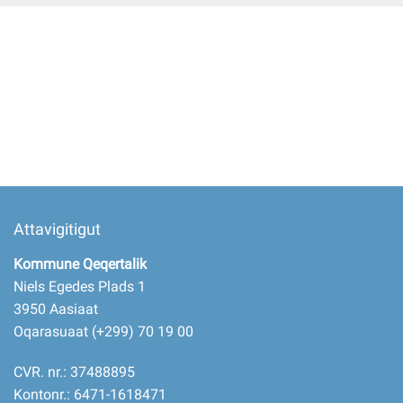
Imminut kiffartuunneq
Pilersaarutinut isaavik
Piffissamik inniminniineq
Attavigitigut
Kommune Qeqertalik
Niels Egedes Plads 1
3950 Aasiaat
Oqarasuaat (+299) 70 19 00
CVR. nr.: 37488895
Kontonr.: 6471-1618471