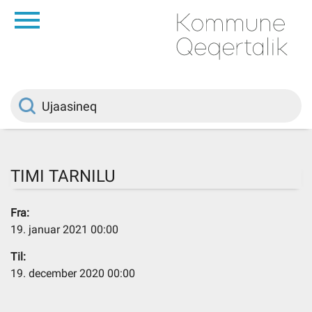
da
Saqqaa
Innuttaasunut
Politikki
TIMI TARNILU
Kommuni pillugu
Fra:
19. januar 2021 00:00
Ileqqoreqqusat
Til:
19. december 2020 00:00
Atorfiit