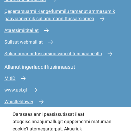
Qeqertarsuarmi Kangerlummilu tamanut ammasumik
paaviaanermik suliariumannittussarsiorneq
Ataatsimiititaliat
Sulisut webmailiat
Suliariumannittussarsiuussinerit tuniniaanerillu
Allanut ingerlaqqiffiusinnaasut
MitID
www.usi.gl
Whistleblower
www.mio.gl
Qarasaasianni paasissutissat ilaat
atoqqissinnaajumallugit quppernermi matumani
www.sullissivik.gl
cookie't atorneqartarput.
Akueriuk