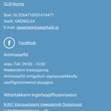
GLN Numre
Iban: GL5264710001618471
Swift: GRENGLGX
E-mail:
qeqertalik@qeqertalik.gl
FaceBook
Ammasarfiit
Ataa.-Tall. 09:00 - 15:00
Weekendimi matoqqavoq.
Ammasarfiit ornigulluni oqarasuaatikkullu
saaffiginninnernut atuupput.
Nittartakkami ingerlaqqiffiusinnaasut
B-861 Kangaatsiami meeqqerivik Qupannaat
nutarterneqarnissaa