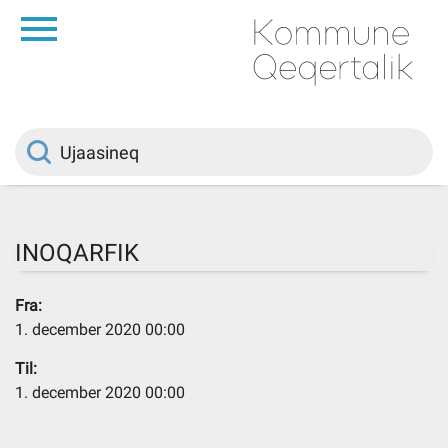
da
Saqqaa
Innuttaasunut
Politikki
INOQARFIK
Kommuni pillugu
Fra:
1. december 2020 00:00
Ileqqoreqqusat
Til:
1. december 2020 00:00
Atorfiit