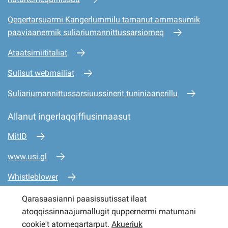
Qeqertarsuarmi Kangerlummilu tamanut ammasumik
paaviaanermik suliariumannittussarsiorneq
Ataatsimiititaliat
Sulisut webmailiat
Suliariumannittussarsiuussinerit tuniniaanerillu
Allanut ingerlaqqiffiusinnaasut
MitID
www.usi.gl
Whistleblower
www.mio.gl
Qarasaasianni paasissutissat ilaat
atoqqissinnaajumallugit quppernermi matumani
www.sullissivik.gl
cookie't atorneqartarput.
Akueriuk