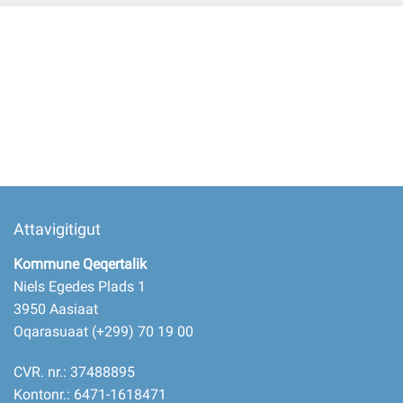
Imminut kiffartuunneq
Pilersaarutinut isaavik
Piffissamik inniminniineq
Attavigitigut
Kommune Qeqertalik
Niels Egedes Plads 1
3950 Aasiaat
Oqarasuaat (+299) 70 19 00
CVR. nr.: 37488895
Kontonr.: 6471-1618471