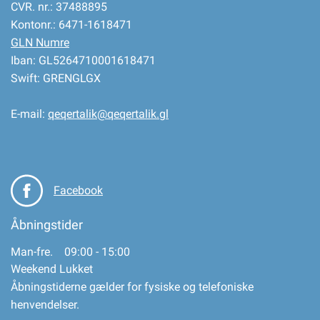
CVR. nr.: 37488895
Kontonr.: 6471-1618471
GLN Numre
Iban: GL5264710001618471
Swift: GRENGLGX
E-mail:
qeqertalik@qeqertalik.gl
Facebook
Åbningstider
Man-fre. 09:00 - 15:00
Weekend Lukket
Åbningstiderne gælder for fysiske og telefoniske
henvendelser.