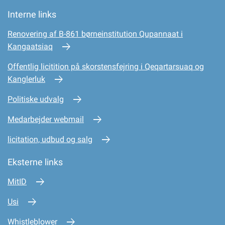
Interne links
Renovering af B-861 børneinstitution Qupannaat i
Kangaatsiaq
Offentlig licitition på skorstensfejring i Qeqartarsuaq og
Kanglerluk
Politiske udvalg
Medarbejder webmail
licitation, udbud og salg
Eksterne links
MitID
Usi
Whistleblower