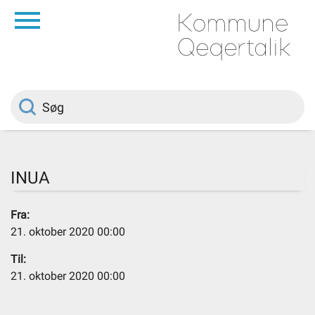
da
Forside
Borger
Politik
INUA
Om kommunen
Fra:
21. oktober 2020 00:00
Vedtægter
Til:
21. oktober 2020 00:00
Job