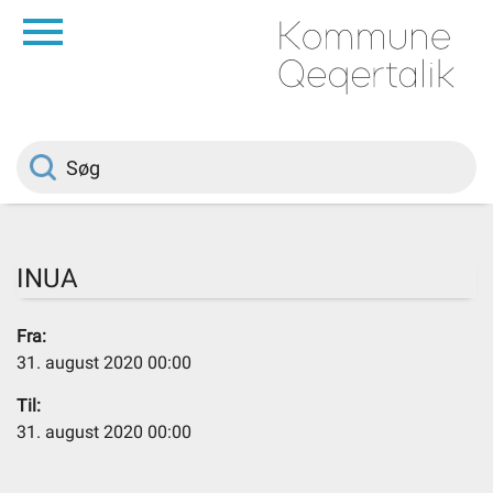
da
Forside
Borger
Politik
INUA
Om kommunen
Fra:
31. august 2020 00:00
Vedtægter
Til:
31. august 2020 00:00
Job