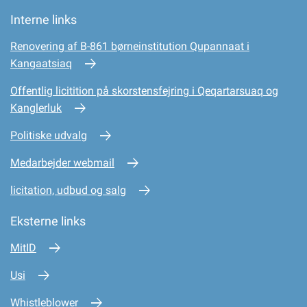
Interne links
Renovering af B-861 børneinstitution Qupannaat i
Kangaatsiaq
Offentlig licitition på skorstensfejring i Qeqartarsuaq og
Kanglerluk
Politiske udvalg
Medarbejder webmail
licitation, udbud og salg
Eksterne links
MitID
Usi
Whistleblower