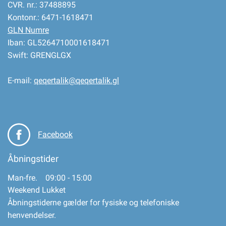
CVR. nr.: 37488895
Kontonr.: 6471-1618471
GLN Numre
Iban: GL5264710001618471
Swift: GRENGLGX
E-mail:
qeqertalik@qeqertalik.gl
Facebook
Åbningstider
Man-fre. 09:00 - 15:00
Weekend Lukket
Åbningstiderne gælder for fysiske og telefoniske
henvendelser.