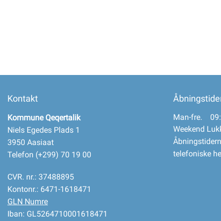
Selvbetjening
Planportal
Tidsbestilling
Kontakt
Åbningstide
Man-fre. 09:
Kommune Qeqertalik
Weekend Luk
Niels Egedes Plads 1
Åbningstidern
3950 Aasiaat
telefoniske h
Telefon (+299) 70 19 00
CVR. nr.: 37488895
Kontonr.: 6471-1618471
GLN Numre
Iban: GL5264710001618471