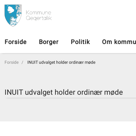
da
Forside
Forside
Borger
Politik
Om kommu
Borger
Forside
INUIT udvalget holder ordinær møde
Politik
Om kommunen
INUIT udvalget holder ordinær møde
Vedtægter
Job