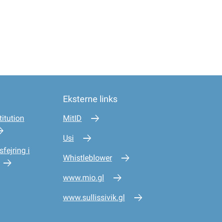
Eksterne links
itution
MitID
Usi
sfejring i
Whistleblower
www.mio.gl
www.sullissivik.gl