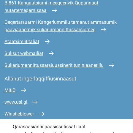
B-861 Kangaatsiami meeqqerivik Qupannaat
nutarterneqarnissaa
Qeqertarsuarmi Kangerlummilu tamanut ammasumik
paaviaanermik suliariumannittussarsiorneq
Ataatsimiititaliat
Sulisut webmailiat
Suliariumannittussarsiuussinerit tuniniaanerillu
Allanut ingerlaqqiffiusinnaasut
MitID
www.usi.gl
Whistleblower
www.mio.gl
Qarasaasianni paasissutissat ilaat