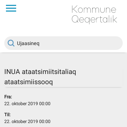
da
Saqqaa
Innuttaasunut
Politikki
INUA ataatsimiitsitaliaq
ataatsimiissooq
Kommuni pillugu
Fra:
Ileqqoreqqusat
22. oktober 2019 00:00
Til:
Atorfiit
22. oktober 2019 00:00