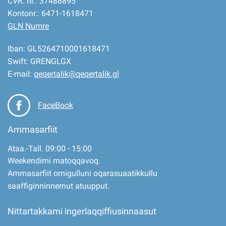
CVR. nr.: 37488895
Kontonr.: 6471-1618471
GLN Numre
Iban: GL5264710001618471
Swift: GRENGLGX
E-mail:
qeqertalik@qeqertalik.gl
FaceBook
Ammasarfiit
Ataa.-Tall. 09:00 - 15:00
Weekendimi matoqqavoq.
Ammasarfiit ornigulluni oqarasuaatikkullu
saaffiginninnernut atuupput.
Nittartakkami ingerlaqqiffiusinnaasut