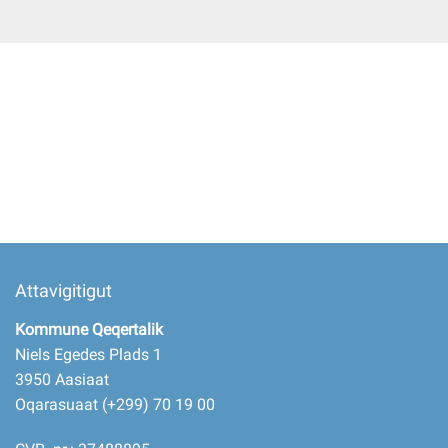
Imminut kiffartuunneq
Pilersaarutinut isaavik
Piffissamik inniminniineq
Attavigitigut
Kommune Qeqertalik
Niels Egedes Plads 1
3950 Aasiaat
Oqarasuaat (+299) 70 19 00