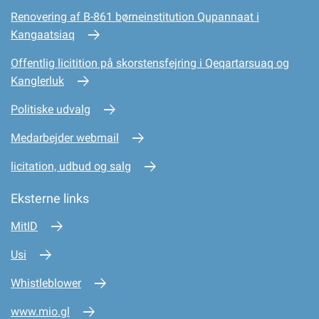
Renovering af B-861 børneinstitution Qupannaat i
Kangaatsiaq
Offentlig licitition på skorstensfejring i Qeqartarsuaq og
Kanglerluk
Politiske udvalg
Medarbejder webmail
licitation, udbud og salg
Eksterne links
MitID
Usi
Whistleblower
www.mio.gl