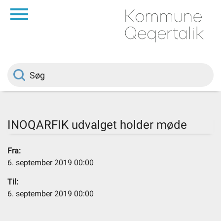
da
Forside
Borger
Politik
INOQARFIK udvalget holder møde
Om kommunen
Fra:
6. september 2019 00:00
Vedtægter
Til:
6. september 2019 00:00
Job