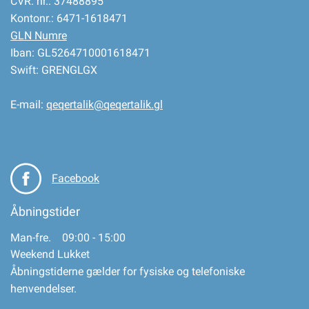
CVR. nr.: 37488895
Kontonr.: 6471-1618471
GLN Numre
Iban: GL5264710001618471
Swift: GRENGLGX
E-mail:
qeqertalik@qeqertalik.gl
Facebook
Åbningstider
Man-fre. 09:00 - 15:00
Weekend Lukket
Åbningstiderne gælder for fysiske og telefoniske
henvendelser.