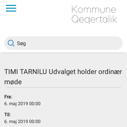
da
Forside
Borger
Politik
TIMI TARNILU Udvalget holder ordinær
møde
Om kommunen
Fra:
Vedtægter
6. maj 2019 00:00
Til:
Job
6. maj 2019 00:00