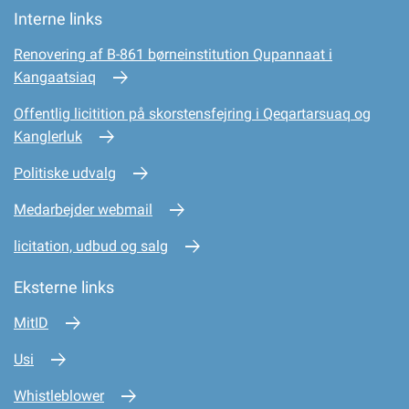
Interne links
Renovering af B-861 børneinstitution Qupannaat i
Kangaatsiaq
Offentlig licitition på skorstensfejring i Qeqartarsuaq og
Kanglerluk
Politiske udvalg
Medarbejder webmail
licitation, udbud og salg
Eksterne links
MitID
Usi
Whistleblower