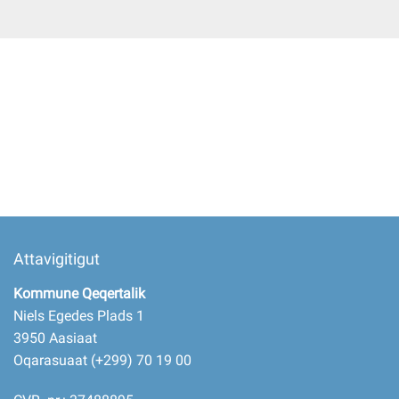
Imminut kiffartuunneq
Pilersaarutinut isaavik
Piffissamik inniminniineq
Attavigitigut
Kommune Qeqertalik
Niels Egedes Plads 1
3950 Aasiaat
Oqarasuaat (+299) 70 19 00