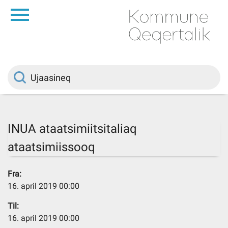
da
Saqqaa
Innuttaasunut
Politikki
INUA ataatsimiitsitaliaq
ataatsimiissooq
Kommuni pillugu
Fra:
Ileqqoreqqusat
16. april 2019 00:00
Til:
Atorfiit
16. april 2019 00:00