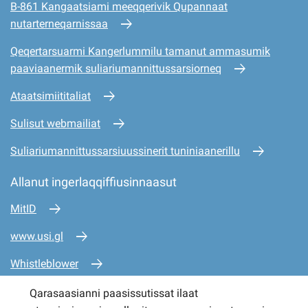
B-861 Kangaatsiami meeqqerivik Qupannaat
nutarterneqarnissaa
Qeqertarsuarmi Kangerlummilu tamanut ammasumik
paaviaanermik suliariumannittussarsiorneq
Ataatsimiititaliat
Sulisut webmailiat
Suliariumannittussarsiuussinerit tuniniaanerillu
Allanut ingerlaqqiffiusinnaasut
MitID
www.usi.gl
Whistleblower
www.mio.gl
Qarasaasianni paasissutissat ilaat