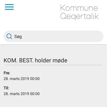
da
Forside
Borger
Politik
KOM. BEST. holder møde
Om kommunen
Fra:
28. marts 2019 00:00
Vedtægter
Til:
28. marts 2019 00:00
Job