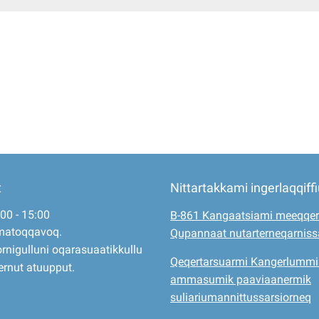
t
Nittartakkami ingerlaqqiff
:00 - 15:00
B-861 Kangaatsiami meeqqer
matoqqavoq.
Qupannaat nutarterneqarnis
rnigulluni oqarasuaatikkullu
Qeqertarsuarmi Kangerlummi
ernut atuupput.
ammasumik paaviaanermik
suliariumannittussarsiorneq