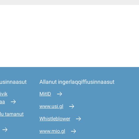
iusinnaasut
Allanut ingerlaqqiffiusinnaasut
ivik
MitID
saa
www.usi.gl
lu tamanut
Whistleblower
www.mio.gl