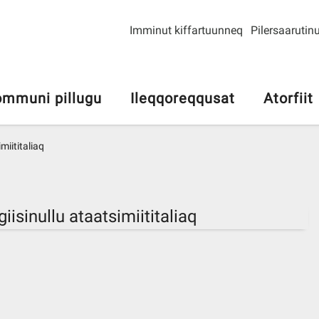
Imminut kiffartuunneq
Pilersaarutinu
mmuni pillugu
Ileqqoreqqusat
Atorfiit
iititaliaq
isinullu ataatsimiititaliaq