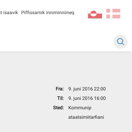
t isaavik
Piffissamik inniminniineq
kl-GL
da
Fra:
9. juni 2016 22:00
Til:
9. juni 2016 16:00
Sted:
Kommunip
ataatsimiitarfiani