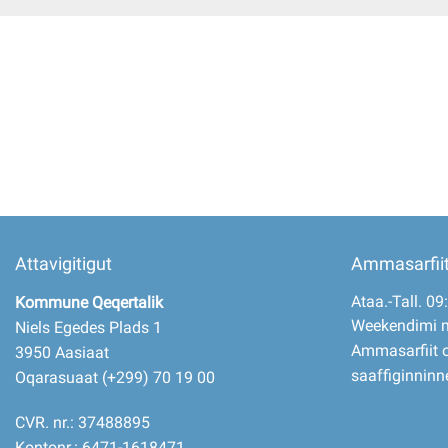
Imminut kiffartuunneq
Pilersaarutinut isaavik
Piffissamik inniminniineq
Attavigitigut
Ammasarfii
Ataa.-Tall. 09
Kommune Qeqertalik
Weekendimi 
Niels Egedes Plads 1
Ammasarfiit o
3950 Aasiaat
saaffiginninn
Oqarasuaat (+299) 70 19 00
CVR. nr.: 37488895
Kontonr.: 6471-1618471