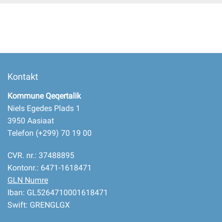
Selvbetjening
Planportal
Kontakt
Tidsbestilling
Kommune Qeqertalik
Niels Egedes Plads 1
3950 Aasiaat
Telefon (+299) 70 19 00
CVR. nr.: 37488895
Kontonr.: 6471-1618471
GLN Numre
Iban: GL5264710001618471
Swift: GRENGLGX