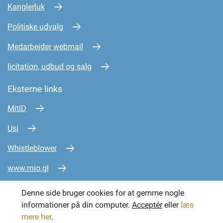
Kanglerluk
Politiske udvalg
Medarbejder webmail
licitation, udbud og salg
Eksterne links
MitID
Usi
Whistleblower
www.mio.gl
www.sullissivik.gl
Denne side bruger cookies for at gemme nogle
informationer på din computer.
Acceptér
eller
læs
mere her
.