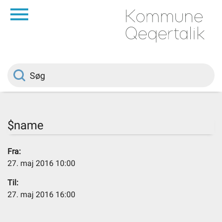
da
Forside
Borger
Politik
$name
Om kommunen
Fra:
27. maj 2016 10:00
Vedtægter
Til:
27. maj 2016 16:00
Job