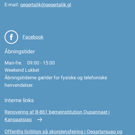
E-mail:
qeqertalik@qeqertalik.gl
Facebook
Åbningstider
Man-fre. 09:00 - 15:00
Weekend Lukket
Åbningstiderne gælder for fysiske og telefoniske
henvendelser.
Interne links
Renovering af B-861 børneinstitution Qupannaat i
Kangaatsiaq
Offentlig licitition på skorstensfejring i Qeqartarsuaq og