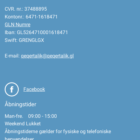
CVR. nr.: 37488895
Kontonr.: 6471-1618471
GLN Numre
Iban: GL5264710001618471
Swift: GRENGLGX
E-mail:
qeqertalik@qeqertalik.gl
Facebook
Åbningstider
Man-fre. 09:00 - 15:00
Weekend Lukket
Åbningstiderne gælder for fysiske og telefoniske
henvendelser.