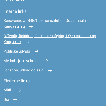
Interne links
Renovering af B-861 børneinstitution Qupannaat i
Kangaatsiaq
Offentlig licitition på skorstensfejring i Qeqartarsuaq og
Kanglerluk
Politiske udvalg
Medarbejder webmail
licitation, udbud og salg
Eksterne links
MitID
Usi