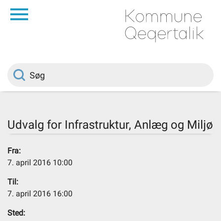
da
Forside
Borger
Politik
Udvalg for Infrastruktur, Anlæg og Miljø
Om kommunen
Fra:
7. april 2016 10:00
Vedtægter
Til:
7. april 2016 16:00
Job
Sted: