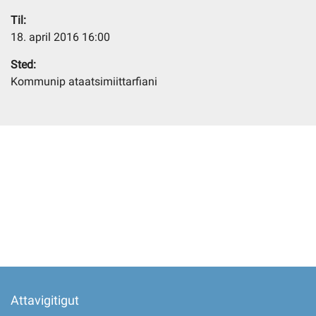
Til:
18. april 2016 16:00
Imminut kiffartuunneq
Sted:
Pilersaarutinut isaavik
Kommunip ataatsimiittarfiani
Piffissamik inniminniineq
Attavigitigut