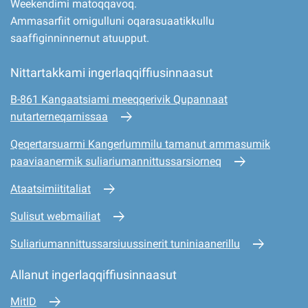
Weekendimi matoqqavoq.
Ammasarfiit ornigulluni oqarasuaatikkullu
saaffiginninnernut atuupput.
Nittartakkami ingerlaqqiffiusinnaasut
B-861 Kangaatsiami meeqqerivik Qupannaat
nutarterneqarnissaa
Qeqertarsuarmi Kangerlummilu tamanut ammasumik
paaviaanermik suliariumannittussarsiorneq
Ataatsimiititaliat
Sulisut webmailiat
Suliariumannittussarsiuussinerit tuniniaanerillu
Allanut ingerlaqqiffiusinnaasut
MitID