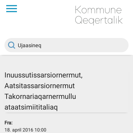
da
Saqqaa
Innuttaasunut
Politikki
Inuussutissarsiornermut,
Aatsitassarsiornermut
Kommuni pillugu
Takornariaqarnermullu
Ileqqoreqqusat
ataatsimiititaliaq
Fra:
Atorfiit
18. april 2016 10:00