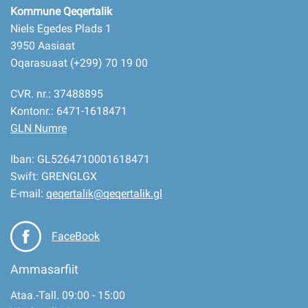
Kommune Qeqertalik
Niels Egedes Plads 1
3950 Aasiaat
Oqarasuaat (+299) 70 19 00
CVR. nr.: 37488895
Kontonr.: 6471-1618471
GLN Numre
Iban: GL5264710001618471
Swift: GRENGLGX
E-mail:
qeqertalik@qeqertalik.gl
FaceBook
Ammasarfiit
Ataa.-Tall. 09:00 - 15:00