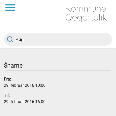
da
Forside
Borger
Politik
$name
Om kommunen
Fra:
29. februar 2016 10:00
Vedtægter
Til:
29. februar 2016 16:00
Job