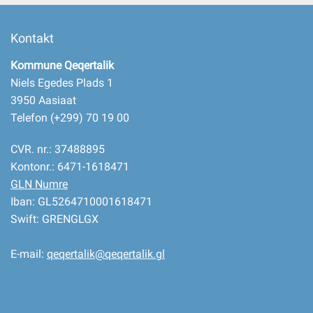
Kontakt
Selvbetjening
Kommune Qeqertalik
Planportal
Niels Egedes Plads 1
3950 Aasiaat
Telefon (+299) 70 19 00
Tidsbestilling
CVR. nr.: 37488895
Kontonr.: 6471-1618471
GLN Numre
Iban: GL5264710001618471
Swift: GRENGLGX
E-mail:
qeqertalik@qeqertalik.gl