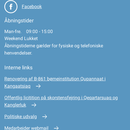
Facebook
Åbningstider
Man-fre. 09:00 - 15:00
Weekend Lukket
Åbningstiderne gælder for fysiske og telefoniske
henvendelser.
Interne links
Renovering af B-861 børneinstitution Qupannaat i
Kangaatsiaq
Offentlig licitition på skorstensfejring i Qeqartarsuaq og
Kanglerluk
Politiske udvalg
Medarbejder webmail