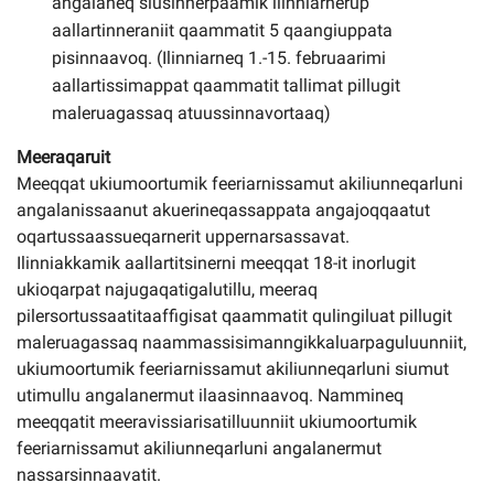
angalaneq siusinnerpaamik ilinniarnerup
aallartinneraniit qaammatit 5 qaangiuppata
pisinnaavoq. (Ilinniarneq 1.-15. februaarimi
aallartissimappat qaammatit tallimat pillugit
maleruagassaq atuussinnavortaaq)
Meeraqaruit
Meeqqat ukiumoortumik feeriarnissamut akiliunneqarluni
angalanissaanut akuerineqassappata angajoqqaatut
oqartussaassueqarnerit uppernarsassavat.
Ilinniakkamik aallartitsinerni meeqqat 18-it inorlugit
ukioqarpat najugaqatigalutillu, meeraq
pilersortussaatitaaffigisat qaammatit qulingiluat pillugit
maleruagassaq naammassisimanngikkaluarpaguluunniit,
ukiumoortumik feeriarnissamut akiliunneqarluni siumut
utimullu angalanermut ilaasinnaavoq. Nammineq
meeqqatit meeravissiarisatilluunniit ukiumoortumik
feeriarnissamut akiliunneqarluni angalanermut
nassarsinnaavatit.