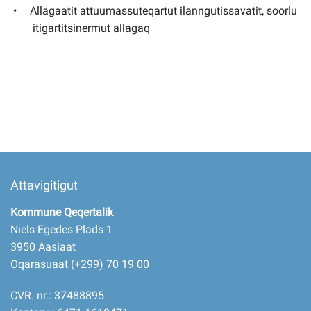
Allagaatit attuumassuteqartut ilanngutissavatit, soorlu
itigartitsinermut allagaq
Attavigitigut
Kommune Qeqertalik
Niels Egedes Plads 1
3950 Aasiaat
Oqarasuaat (+299) 70 19 00
CVR. nr.: 37488895