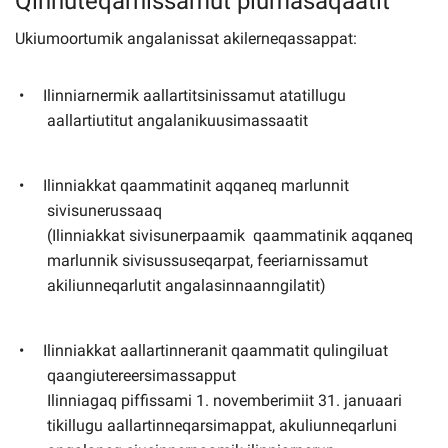
Qinnuteqarnissamut piumasaqaatit
Ukiumoortumik angalanissat akilerneqassappat:
Ilinniarnermik aallartitsinissamut atatillugu
aallartiutitut angalanikuusimassaatit
Ilinniakkat qaammatinit aqqaneq marlunnit
sivisunerussaaq
(Ilinniakkat sivisunerpaamik qaammatinik aqqaneq
marlunnik sivisussuseqarpat, feeriarnissamut
akiliunneqarlutit angalasinnaanngilatit)
Ilinniakkat aallartinneranit qaammatit qulingiluat
qaangiutereersimassapput
Ilinniagaq piffissami 1. novemberimiit 31. januaari
tikillugu aallartinneqarsimappat, akuliunneqarluni