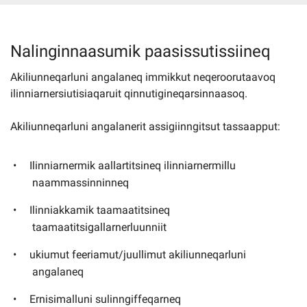
Imminut kiffartuunneq
Nalinginnaasumik paasissutissiineq
Akiliunneqarluni angalaneq immikkut neqeroorutaavoq
Pilersaarutinut isaavik
ilinniarnersiutisiaqaruit qinnutigineqarsinnaasoq.
Piffissamik inniminniineq
Akiliunneqarluni angalanerit assigiinngitsut tassaapput:
Ilinniarnermik aallartitsineq ilinniarnermillu
naammassinninneq
Ilinniakkamik taamaatitsineq
taamaatitsigallarnerluunniit
ukiumut feeriamut/juullimut akiliunneqarluni
angalaneq
Ernisimalluni sulinngiffeqarneq