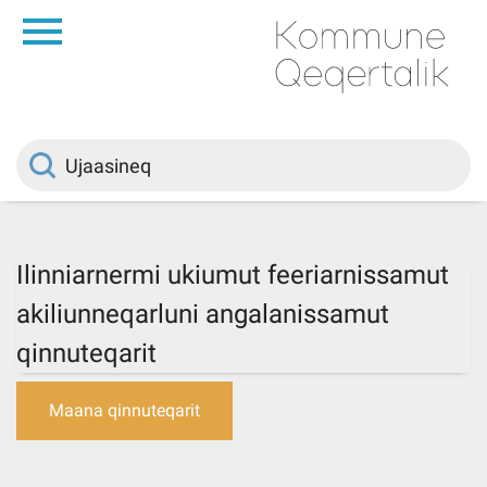
da
Saqqaa
Innuttaasunut
Politikki
Ilinniarnermi ukiumut feeriarnissamut
akiliunneqarluni angalanissamut
Kommuni pillugu
qinnuteqarit
Ileqqoreqqusat
Maana qinnuteqarit
Atorfiit