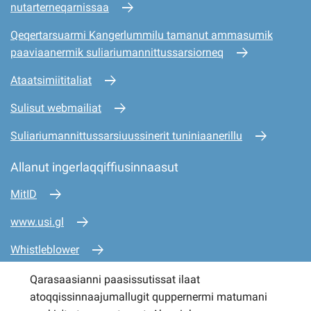
nutarterneqarnissaa
Qeqertarsuarmi Kangerlummilu tamanut ammasumik
paaviaanermik suliariumannittussarsiorneq
Ataatsimiititaliat
Sulisut webmailiat
Suliariumannittussarsiuussinerit tuniniaanerillu
Allanut ingerlaqqiffiusinnaasut
MitID
www.usi.gl
Whistleblower
www.mio.gl
Qarasaasianni paasissutissat ilaat
atoqqissinnaajumallugit quppernermi matumani
www.sullissivik.gl