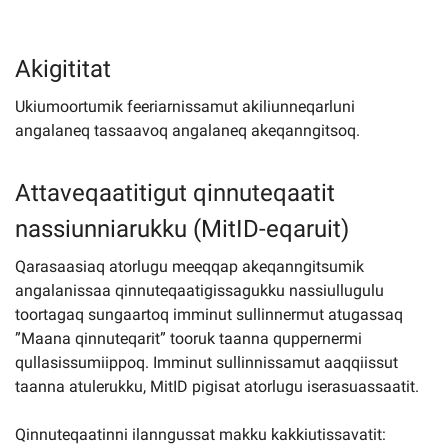
Akigititat
Ukiumoortumik feeriarnissamut akiliunneqarluni
angalaneq tassaavoq angalaneq akeqanngitsoq.
Attaveqaatitigut qinnuteqaatit
nassiunniarukku (MitID-eqaruit)
Qarasaasiaq atorlugu meeqqap akeqanngitsumik
angalanissaa qinnuteqaatigissagukku nassiullugulu
toortagaq sungaartoq imminut sullinnermut atugassaq
”Maana qinnuteqarit” tooruk taanna quppernermi
qullasissumiippoq. Imminut sullinnissamut aaqqiissut
taanna atulerukku, MitID pigisat atorlugu iserasuassaatit.
Qinnuteqaatinni ilanngussat makku kakkiutissavatit: