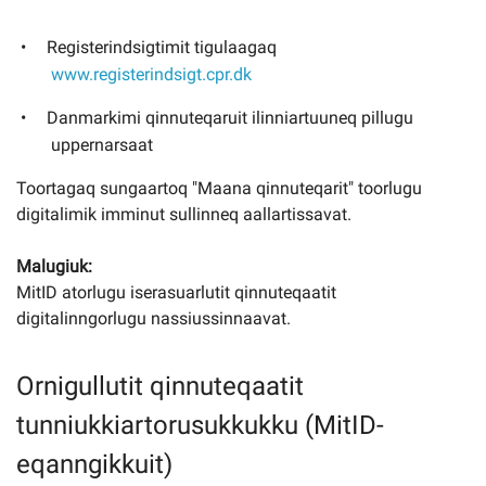
Registerindsigtimit tigulaagaq
www.registerindsigt.cpr.dk
Danmarkimi qinnuteqaruit ilinniartuuneq pillugu
uppernarsaat
Toortagaq sungaartoq "Maana qinnuteqarit" toorlugu
digitalimik imminut sullinneq aallartissavat.
Malugiuk:
MitID atorlugu iserasuarlutit qinnuteqaatit
digitalinngorlugu nassiussinnaavat.
Ornigullutit qinnuteqaatit
tunniukkiartorusukkukku (MitID-
eqanngikkuit)