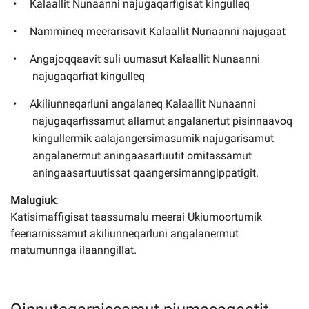
Kalaallit Nunaanni najugaqarfigisat kingulleq
Nammineq meerarisavit Kalaallit Nunaanni najugaat
Angajoqqaavit suli uumasut Kalaallit Nunaanni
najugaqarfiat kingulleq
Akiliunneqarluni angalaneq Kalaallit Nunaanni
najugaqarfissamut allamut angalanertut pisinnaavoq
kingullermik aalajangersimasumik najugarisamut
angalanermut aningaasartuutit ornitassamut
aningaasartuutissat qaangersimanngippatigit.
Malugiuk
:
Katisimaffigisat taassumalu meerai Ukiumoortumik
feeriarnissamut akiliunneqarluni angalanermut
matumunnga ilaanngillat.