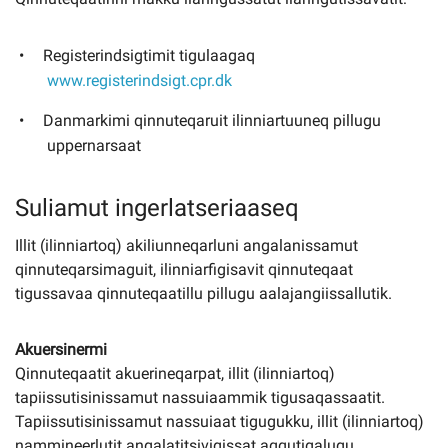
Registerindsigtimit tigulaagaq
www.registerindsigt.cpr.dk
Danmarkimi qinnuteqaruit ilinniartuuneq pillugu
uppernarsaat
Suliamut ingerlatseriaaseq
Illit (ilinniartoq) akiliunneqarluni angalanissamut
qinnuteqarsimaguit, ilinniarfigisavit qinnuteqaat
tigussavaa qinnuteqaatillu pillugu aalajangiissallutik.
Akuersinermi
Qinnuteqaatit akuerineqarpat, illit (ilinniartoq)
tapiissutisinissamut nassuiaammik tigusaqassaatit.
Tapiissutisinissamut nassuiaat tigugukku, illit (ilinniartoq)
nammineerlutit angalatitsivigissat aqqutigalugu