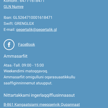
Kontonr.: 6471-1618471
GLN Numre
Iban: GL5264710001618471
Swift: GRENGLGX
E-mail:
qeqertalik@qeqertalik.gl
FaceBook
Ammasarfiit
Ataa.-Tall. 09:00 - 15:00
Weekendimi matoqqavoq.
Ammasarfiit ornigulluni oqarasuaatikkullu
saaffiginninnernut atuupput.
Nittartakkami ingerlaqqiffiusinnaasut
B-861 Kangaatsiami meeqqerivik Qupannaat