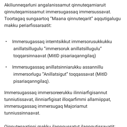
Akiliunneqarluni angalanissamut qinnuteqarniaruit
qinnuteqarnissamut immersugassaq immersussavat.
Toortagaq sungaartoq ”Maana qinnuteqarit” aqqutigalugu
makku periarfissaraatit:
Immersugassaq interntsikkut immersorusukkukku
anillatsillugulu ”immersoruk anillatsillugulu”
toqqarsinnaavat (MitID pisariaqanngilaq)
Immersugassaq anillatsinniarukku assannillu
immersorlugu ”Anillatsigut” toqqassavat (MitID
pisariaqanngilaq).
Immersugassaq immersoreerukku ilinniarfigisannut
tunniutissavat, ilinniarfigisat illoqarfimmi allamiippat,
immersugassaq immersugaq Majoriamut
tunniussinnaavat.
Qinnuteqaatinni makku ilanngussatut ilanngutissavatit: