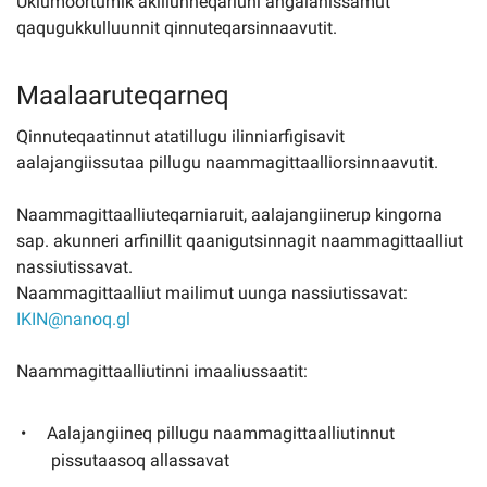
Ukiumoortumik akiliunneqarluni angalanissamut
qaqugukkulluunnit qinnuteqarsinnaavutit.
Maalaaruteqarneq
Qinnuteqaatinnut atatillugu ilinniarfigisavit
aalajangiissutaa pillugu naammagittaalliorsinnaavutit.
Naammagittaalliuteqarniaruit, aalajangiinerup kingorna
sap. akunneri arfinillit qaanigutsinnagit naammagittaalliut
nassiutissavat.
Naammagittaalliut mailimut uunga nassiutissavat:
IKIN@nanoq.gl
Naammagittaalliutinni imaaliussaatit:
Aalajangiineq pillugu naammagittaalliutinnut
pissutaasoq allassavat