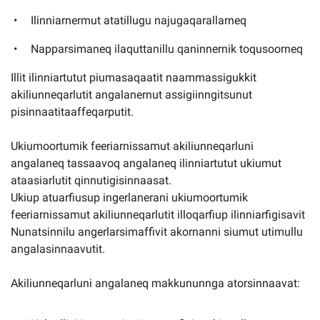
Ilinniarnermut atatillugu najugaqarallarneq
Napparsimaneq ilaquttanillu qaninnernik toqusoorneq
Illit ilinniartutut piumasaqaatit naammassigukkit
akiliunneqarlutit angalanernut assigiinngitsunut
pisinnaatitaaffeqarputit.
Ukiumoortumik feeriarnissamut akiliunneqarluni
angalaneq tassaavoq angalaneq ilinniartutut ukiumut
ataasiarlutit qinnutigisinnaasat.
Ukiup atuarfiusup ingerlanerani ukiumoortumik
feeriarnissamut akiliunneqarlutit illoqarfiup ilinniarfigisavit
Nunatsinnilu angerlarsimaffivit akornanni siumut utimullu
angalasinnaavutit.
Akiliunneqarluni angalaneq makkununnga atorsinnaavat: