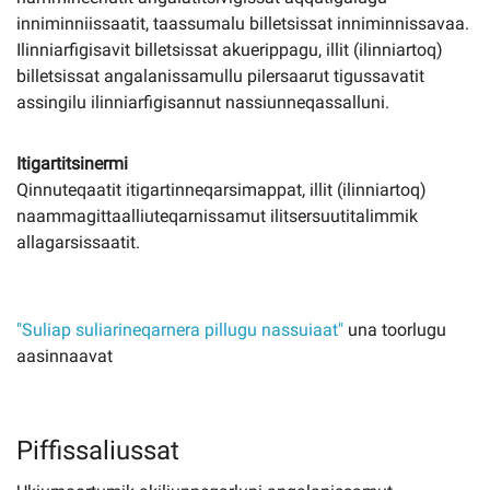
inniminniissaatit, taassumalu billetsissat inniminnissavaa.
Ilinniarfigisavit billetsissat akuerippagu, illit (ilinniartoq)
billetsissat angalanissamullu pilersaarut tigussavatit
assingilu ilinniarfigisannut nassiunneqassalluni.
Itigartitsinermi
Qinnuteqaatit itigartinneqarsimappat, illit (ilinniartoq)
naammagittaalliuteqarnissamut ilitsersuutitalimmik
allagarsissaatit.
"Suliap suliarineqarnera pillugu nassuiaat"
una toorlugu
aasinnaavat
Piffissaliussat