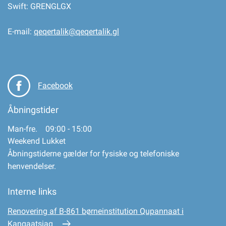
Swift: GRENGLGX
E-mail:
qeqertalik@qeqertalik.gl
Facebook
Åbningstider
Man-fre. 09:00 - 15:00
Weekend Lukket
Åbningstiderne gælder for fysiske og telefoniske
henvendelser.
Interne links
Renovering af B-861 børneinstitution Qupannaat i
Kangaatsiaq