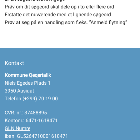
Prøv om dit søgeord skal dele op i to eller flere ord
Erstatte det nuværende med et lignende søgeord
Selvbetjening
Prøv at søg på en handling som f.eks. “Anmeld flytning”
Planportal
Tidsbestilling
Kontakt
Kommune Qeqertalik
Niels Egedes Plads 1
3950 Aasiaat
Telefon (+299) 70 19 00
CVR. nr.: 37488895
Kontonr.: 6471-1618471
GLN Numre
Iban: GL5264710001618471