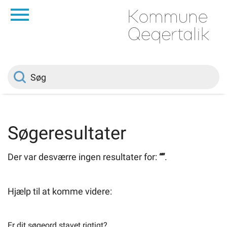
da
Forside
Borger
Politik
Søgeresultater
Om kommunen
Der var desværre ingen resultater for:
“”
.
Vedtægter
Hjælp til at komme videre:
Job
Er dit søgeord stavet rigtigt?