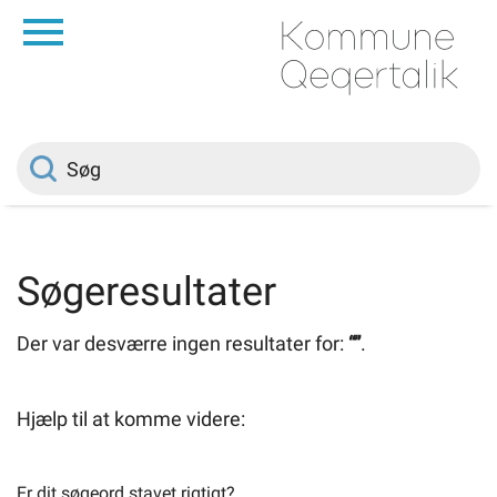
da
Forside
Borger
Politik
Søgeresultater
Om kommunen
Der var desværre ingen resultater for:
“”
.
Vedtægter
Hjælp til at komme videre:
Job
Er dit søgeord stavet rigtigt?