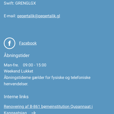
Swift: GRENGLGX
E-mail:
qeqertalik@qeqertalik.gl
Facebook
Åbningstider
Man-fre. 09:00 - 15:00
Weekend Lukket
Åbningstiderne gælder for fysiske og telefoniske
henvendelser.
Interne links
Renovering af B-861 børneinstitution Qupannaat i
Kangaatsiaq