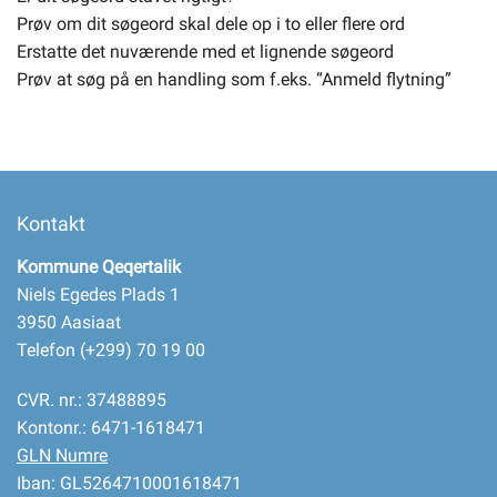
Prøv om dit søgeord skal dele op i to eller flere ord
Erstatte det nuværende med et lignende søgeord
Selvbetjening
Prøv at søg på en handling som f.eks. “Anmeld flytning”
Planportal
Tidsbestilling
Kontakt
Kommune Qeqertalik
Niels Egedes Plads 1
3950 Aasiaat
Telefon (+299) 70 19 00
CVR. nr.: 37488895
Kontonr.: 6471-1618471
GLN Numre
Iban: GL5264710001618471