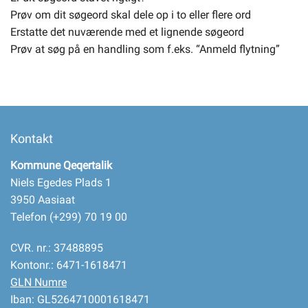
Prøv om dit søgeord skal dele op i to eller flere ord
Erstatte det nuværende med et lignende søgeord
Selvbetjening
Prøv at søg på en handling som f.eks. “Anmeld flytning”
Planportal
Tidsbestilling
Kontakt
Kommune Qeqertalik
Niels Egedes Plads 1
3950 Aasiaat
Telefon (+299) 70 19 00
CVR. nr.: 37488895
Kontonr.: 6471-1618471
GLN Numre
Iban: GL5264710001618471