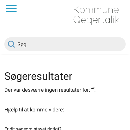
da
Forside
Borger
Politik
Søgeresultater
Om kommunen
Der var desværre ingen resultater for:
“”
.
Vedtægter
Hjælp til at komme videre:
Job
Er dit søgeord stavet rigtigt?