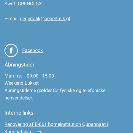
Swift: GRENGLGX
E-mail:
qeqertalik@qeqertalik.gl
Facebook
Åbningstider
Man-fre. 09:00 - 15:00
Weekend Lukket
Åbningstiderne gælder for fysiske og telefoniske
henvendelser.
Interne links
Renovering af B-861 børneinstitution Qupannaat i
Kangaatsiaq