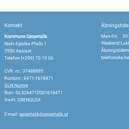
Kontakt
Åbningstide
Man-fre. 09:
Kommune Qeqertalik
Weekend Luk
Niels Egedes Plads 1
Åbningstidern
3950 Aasiaat
telefoniske h
Telefon (+299) 70 19 00
CVR. nr.: 37488895
Kontonr.: 6471-1618471
GLN Numre
Iban: GL5264710001618471
Swift: GRENGLGX
E-mail:
qeqertalik@qeqertalik.gl