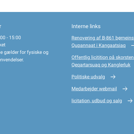
r
Interne links
00 - 15:00
Renovering af B-861 børneinst
ket
Qupannaat i Kangaatsiaq
e gælder for fysiske og
Offentlig licitition på skorsten
envendelser.
Qeqartarsuaq og Kanglerluk
Politiske udvalg
Medarbejder webmail
licitation, udbud og salg