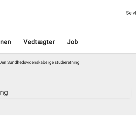
Selv
nen
Vedtægter
Job
Den Sundhedsvidenskabelige studieretning
ing