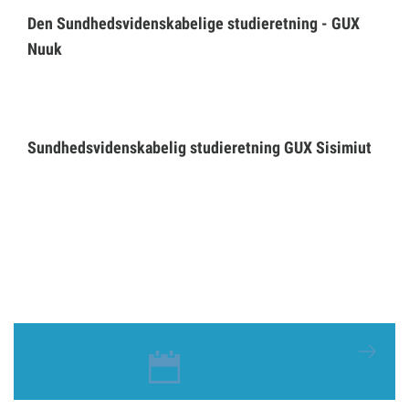
Den Sundhedsvidenskabelige studieretning - GUX
Nuuk
Selvbetjening
Planportal
Sundhedsvidenskabelig studieretning GUX Sisimiut
Tidsbestilling