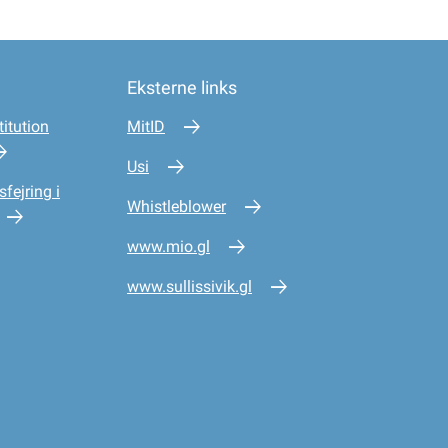
Eksterne links
itution
MitID
Usi
sfejring i
Whistleblower
www.mio.gl
www.sullissivik.gl