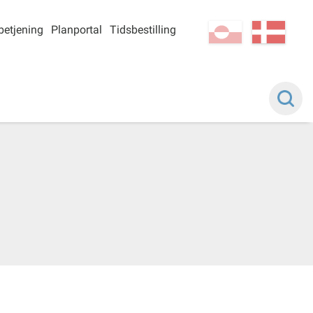
betjening
Planportal
Tidsbestilling
kl-GL
da