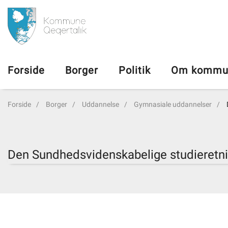
da
Forside
Forside
Borger
Politik
Om kommu
Borger
Forside
Borger
Uddannelse
Gymnasiale uddannelser
Politik
Om kommunen
Den Sundhedsvidenskabelige studieretn
Vedtægter
Job