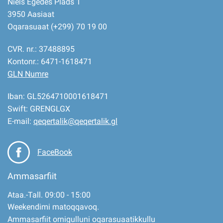
Niels Egedes Plads 1
3950 Aasiaat
Oqarasuaat (+299) 70 19 00
CVR. nr.: 37488895
Kontonr.: 6471-1618471
GLN Numre
Iban: GL5264710001618471
Swift: GRENGLGX
E-mail:
qeqertalik@qeqertalik.gl
FaceBook
Ammasarfiit
Ataa.-Tall. 09:00 - 15:00
Weekendimi matoqqavoq.
Ammasarfiit ornigulluni oqarasuaatikkullu