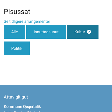
Pisussat
Imminut kiffartuunneq
Se tidligere arrangementer
Pilersaarutinut isaavik
Alle
Innuttaasunut
Kultur
Piffissamik inniminniineq
Politik
Attavigitigut
Kommune Qeqertalik