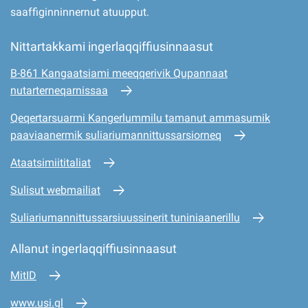
saaffiginninnernut atuupput.
Nittartakkami ingerlaqqiffiusinnaasut
B-861 Kangaatsiami meeqqerivik Qupannaat
nutarterneqarnissaa
Qeqertarsuarmi Kangerlummilu tamanut ammasumik
paaviaanermik suliariumannittussarsiorneq
Ataatsimiititaliat
Sulisut webmailiat
Suliariumannittussarsiuussinerit tuniniaanerillu
Allanut ingerlaqqiffiusinnaasut
MitID
www.usi.gl