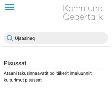
da
Saqqaa
Innuttaasunut
Politikki
Pisussat
Kommuni pillugu
Ataani takusinnaavatit politiikerit imaluunniit
kulturimut pisussat
Ileqqoreqqusat
Atorfiit