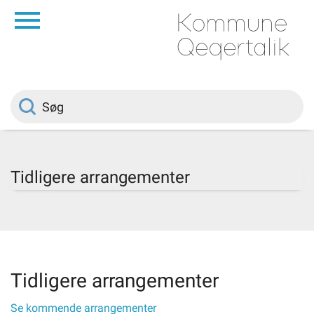
da
Forside
Borger
Politik
Tidligere arrangementer
Om kommunen
Vedtægter
Tidligere arrangementer
Job
Se kommende arrangementer