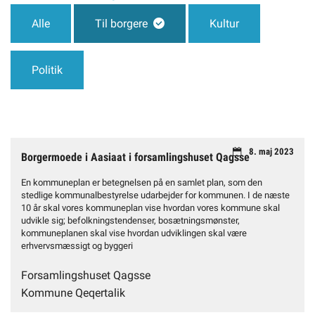
Alle
Til borgere
Kultur
Selvbetjening
Politik
Planportal
Tidsbestilling
8. maj 2023
Borgermoede i Aasiaat i forsamlingshuset Qagsse
En kommuneplan er betegnelsen på en samlet plan, som den
stedlige kommunalbestyrelse udarbejder for kommunen. I de næste
10 år skal vores kommuneplan vise hvordan vores kommune skal
udvikle sig; befolkningstendenser, bosætningsmønster,
kommuneplanen skal vise hvordan udviklingen skal være
erhvervsmæssigt og byggeri
Forsamlingshuset Qagsse
Kommune Qeqertalik