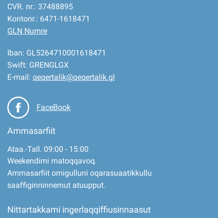
CVR. nr.: 37488895
Kontonr.: 6471-1618471
GLN Numre
Iban: GL5264710001618471
Swift: GRENGLGX
E-mail:
qeqertalik@qeqertalik.gl
FaceBook
Ammasarfiit
Ataa.-Tall. 09:00 - 15:00
Weekendimi matoqqavoq.
Ammasarfiit ornigulluni oqarasuaatikkullu
saaffiginninnernut atuupput.
Nittartakkami ingerlaqqiffiusinnaasut