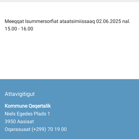
Imminut kiffartuunneq
Meeqqat Isummersorfiat ataatsimiissaaq 02.06.2025 nal.
15.00 - 16.00
Pilersaarutinut isaavik
Piffissamik inniminniineq
Attavigitigut
Kommune Qeqertalik
Niels Egedes Plads 1
3950 Aasiaat
Oqarasuaat (+299) 70 19 00