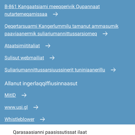
B-861 Kangaatsiami meeqqerivik Qupannaat
nutarterneqarnissaa
Qeqertarsuarmi Kangerlummilu tamanut ammasumik
paaviaanermik suliariumannittussarsiorneq
Ataatsimiititaliat
Sulisut webmailiat
Suliariumannittussarsiuussinerit tuniniaanerillu
Allanut ingerlaqqiffiusinnaasut
MitID
www.usi.gl
Whistleblower
www.mio.gl
Qarasaasianni paasissutissat ilaat