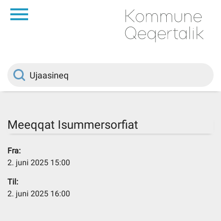
da
Saqqaa
Innuttaasunut
Politikki
Meeqqat Isummersorfiat
Kommuni pillugu
Fra:
2. juni 2025 15:00
Ileqqoreqqusat
Til:
2. juni 2025 16:00
Atorfiit