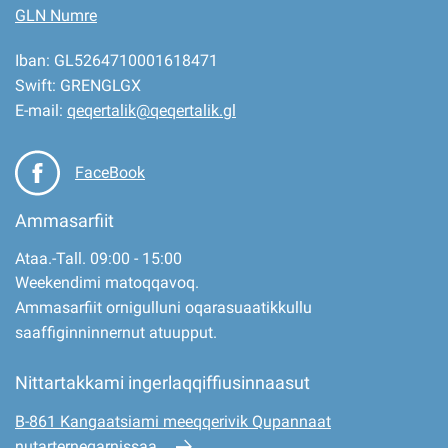
GLN Numre
Iban: GL5264710001618471
Swift: GRENGLGX
E-mail:
qeqertalik@qeqertalik.gl
FaceBook
Ammasarfiit
Ataa.-Tall. 09:00 - 15:00
Weekendimi matoqqavoq.
Ammasarfiit ornigulluni oqarasuaatikkullu
saaffiginninnernut atuupput.
Nittartakkami ingerlaqqiffiusinnaasut
B-861 Kangaatsiami meeqqerivik Qupannaat
nutarterneqarnissaa