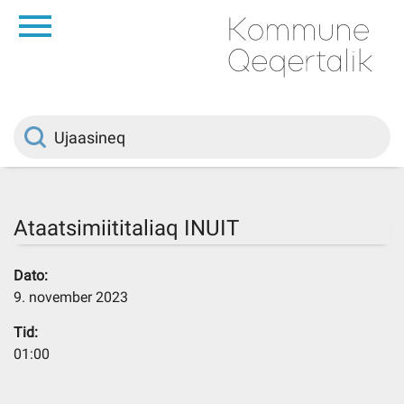
da
Saqqaa
Innuttaasunut
Politikki
Ataatsimiititaliaq INUIT
Kommuni pillugu
Dato:
9. november 2023
Ileqqoreqqusat
Tid:
01:00
Atorfiit