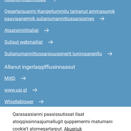
Qeqertarsuarmi Kangerlummilu tamanut ammasumik
paaviaanermik suliariumannittussarsiorneq
Ataatsimiititaliat
Sulisut webmailiat
Suliariumannittussarsiuussinerit tuniniaanerillu
Allanut ingerlaqqiffiusinnaasut
MitID
www.usi.gl
Whistleblower
www.mio.gl
Qarasaasianni paasissutissat ilaat
atoqqissinnaajumallugit quppernermi matumani
www.sullissivik.gl
cookie't atorneqartarput.
Akueriuk