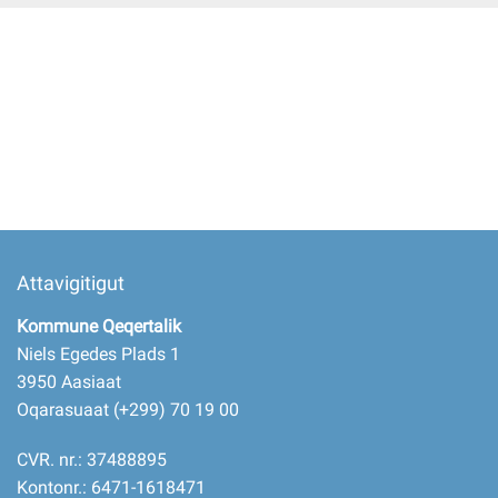
Imminut kiffartuunneq
Pilersaarutinut isaavik
Piffissamik inniminniineq
Attavigitigut
Kommune Qeqertalik
Niels Egedes Plads 1
3950 Aasiaat
Oqarasuaat (+299) 70 19 00
CVR. nr.: 37488895
Kontonr.: 6471-1618471